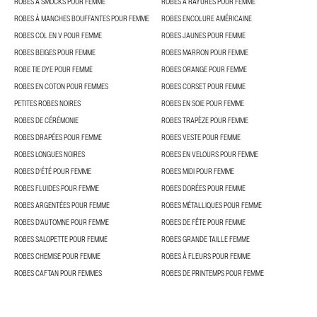
ROBES À SMOCKS POUR FEMME
ROBES À RAYURES POUR FEMME
ROBES À MANCHES BOUFFANTES POUR FEMME
ROBES ENCOLURE AMÉRICAINE
ROBES COL EN V POUR FEMME
ROBES JAUNES POUR FEMME
ROBES BEIGES POUR FEMME
ROBES MARRON POUR FEMME
ROBE TIE DYE POUR FEMME
ROBES ORANGE POUR FEMME
ROBES EN COTON POUR FEMMES
ROBES CORSET POUR FEMME
PETITES ROBES NOIRES
ROBES EN SOIE POUR FEMME
ROBES DE CÉRÉMONIE
ROBES TRAPÈZE POUR FEMME
ROBES DRAPÉES POUR FEMME
ROBES VESTE POUR FEMME
ROBES LONGUES NOIRES
ROBES EN VELOURS POUR FEMME
ROBES D'ÉTÉ POUR FEMME
ROBES MIDI POUR FEMME
ROBES FLUIDES POUR FEMME
ROBES DORÉES POUR FEMME
ROBES ARGENTÉES POUR FEMME
ROBES MÉTALLIQUES POUR FEMME
ROBES D'AUTOMNE POUR FEMME
ROBES DE FÊTE POUR FEMME
ROBES SALOPETTE POUR FEMME
ROBES GRANDE TAILLE FEMME
ROBES CHEMISE POUR FEMME
ROBES À FLEURS POUR FEMME
ROBES CAFTAN POUR FEMMES
ROBES DE PRINTEMPS POUR FEMME