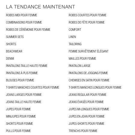
LA TENDANCE MAINTENANT
ROBES MIDI POUR FEMME
ROBES COURTES POUR FEMME
COMBINAISONS POUR FEMME
ROBES DE FÊTE POUR FEMME
ROBES DE CÉRÉMONIE POUR FEMME
COMFORT
SUMMER SETS
LINEN
SHORTS
TAILORING
BEACHWEAR
FEMME SURVÊTEMENT ÉLÉGANT
DENIM
MAILLES POUR FEMME
PANTALONS TAILLE HAUTE FEMME
PANTALON LARGE
PANTALONS À PLIS FEMME
PANTALONS DE JOGGING FEMME
BLOUSES POUR FEMME
CHEMISES EN SATIN POUR FEMME
T-SHIRTS MANCHES COURTES POUR FEMME
T-SHIRTS MANCHES LONGUES POUR FEMME
JEANS LARGES POUR FEMME
JEANS REGULAR POUR FEMME
JEANS TAILLE HAUTE FEMME
JEANS ÉVASÉS POUR FEMME
JUPES POUR FEMME
JUPES MI-LONGUES POUR FEMME
MINIJUPES POUR FEMME
JUPES EN JEAN POUR FEMME
SHORTS POUR FEMME
JUPES-SHORTS POUR FEMME
PULLS POUR FEMME
TRENCHS POUR FEMME