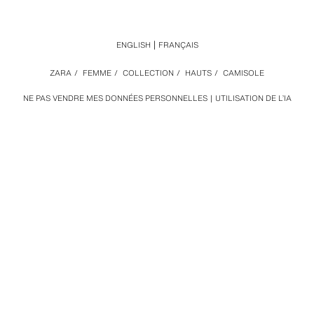
ENGLISH
FRANÇAIS
ZARA
/
FEMME
/
COLLECTION
/
HAUTS
/
CAMISOLE
NE PAS VENDRE MES DONNÉES PERSONNELLES
UTILISATION DE L’IA