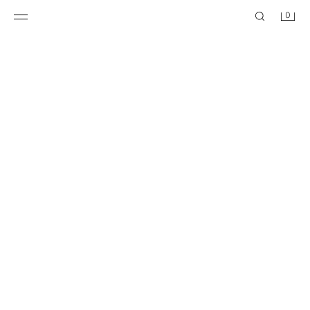
0
NEW
NEW
TOP HALTER EN TULLE
TOP SATINÉ À ÉPAULETTES ET LIENS