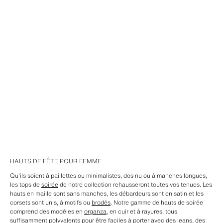
HAUTS DE FÊTE POUR FEMME
Qu'ils soient à paillettes ou minimalistes, dos nu ou à manches longues,
les tops de
soirée
de notre collection rehausseront toutes vos tenues. Les
hauts en maille sont sans manches, les débardeurs sont en satin et les
corsets sont unis, à motifs ou
brodés
. Notre gamme de hauts de soirée
comprend des modèles en
organza
, en cuir et à rayures, tous
suffisamment polyvalents pour être faciles à porter avec des jeans, des