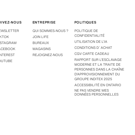
UIVEZ-NOUS
ENTREPRISE
POLITIQUES
EWSLETTER
QUI SOMMES-NOUS ?
POLITIQUE DE
CONFIDENTIALITÉ
IKTOK
JOIN LIFE
UTILISATION DE L’IA
NSTAGRAM
BUREAUX
CONDITIONS D´ACHAT
ACEBOOK
MAGASINS
CGV CARTE CADEAU
INTEREST
REJOIGNEZ-NOUS
RAPPORT SUR L’ESCLAVAGE
OUTUBE
MODERNE ET LA TRAITE DE
PERSONNES DANS LA CHAÎNE
D’APPROVISIONNEMENT DU
GROUPE INDITEX 2025
ACCESSIBILITÉ EN ONTARIO
NE PAS VENDRE MES
DONNÉES PERSONNELLES