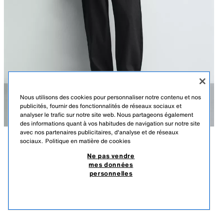
Nous utilisons des cookies pour personnaliser notre contenu et nos
publicités, fournir des fonctionnalités de réseaux sociaux et
analyser le trafic sur notre site web. Nous partageons également
des informations quant à vos habitudes de navigation sur notre site
avec nos partenaires publicitaires, d'analyse et de réseaux
sociaux.
Politique en matière de cookies
DESCRIPTION
COMPOSITION
DIMENSIONS
VENTE FINALE
BLOUSON EN CUIR À POCHES
Ne pas vendre
mes données
Le mannequin mesure : 187 cm
$ 429,00
-80%
$ 85,80
personnelles
CE PRODUIT NE PEUT PAS ÊTRE RETOURNÉ OU ÉCHANGÉ.
Blouson regular fit confectionné en cuir. Col montant et manches longues
$ 85
avec poignets boutonnés. Poches plaquées à rabat sur les hanches et
PRODUITS SIMILAIRES
détail de poche intérieure. Fermeture avant zippée dissimulée par un
ÉPUISÉ
VERT FONCÉ
4416/402/529
rabat.