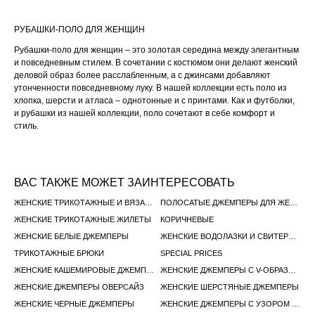
РУБАШКИ-ПОЛО ДЛЯ ЖЕНЩИН
Рубашки-поло для женщин – это золотая середина между элегантным
и повседневным стилем. В сочетании с костюмом они делают женский
деловой образ более расслабленным, а с джинсами добавляют
утонченности повседневному луку. В нашей коллекции есть поло из
хлопка, шерсти и атласа – однотонные и с принтами. Как и футболки,
и рубашки из нашей коллекции, поло сочетают в себе комфорт и
стиль.
ВАС ТАКЖЕ МОЖЕТ ЗАИНТЕРЕСОВАТЬ
ЖЕНСКИЕ ТРИКОТАЖНЫЕ И ВЯЗАНЫЕ ПЛАТЬЯ
ПОЛОСАТЫЕ ДЖЕМПЕРЫ ДЛЯ ЖЕНЩИН
ЖЕНСКИЕ ТРИКОТАЖНЫЕ ЖИЛЕТЫ
КОРИЧНЕВЫЕ
ЖЕНСКИЕ БЕЛЫЕ ДЖЕМПЕРЫ
ЖЕНСКИЕ ВОДОЛАЗКИ И СВИТЕРЫ С ГОРЛОМ
ТРИКОТАЖНЫЕ БРЮКИ
SPECIAL PRICES
ЖЕНСКИЕ КАШЕМИРОВЫЕ ДЖЕМПЕРЫ
ЖЕНСКИЕ ДЖЕМПЕРЫ С V-ОБРАЗНЫМ ВЫРЕЗОМ
ЖЕНСКИЕ ДЖЕМПЕРЫ ОВЕРСАЙЗ
ЖЕНСКИЕ ШЕРСТЯНЫЕ ДЖЕМПЕРЫ
ЖЕНСКИЕ ЧЕРНЫЕ ДЖЕМПЕРЫ
ЖЕНСКИЕ ДЖЕМПЕРЫ С УЗОРОМ "КОСИЧКА"