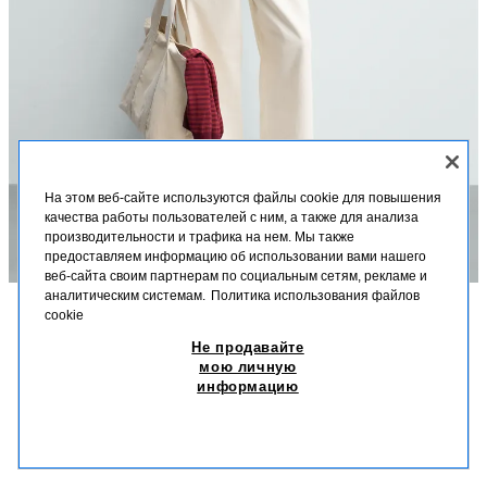
На этом веб-сайте используются файлы cookie для повышения
качества работы пользователей с ним, а также для анализа
производительности и трафика на нем. Мы также
предоставляем информацию об использовании вами нашего
веб-сайта своим партнерам по социальным сетям, рекламе и
аналитическим системам.
Политика использования файлов
cookie
ОПИСАНИЕ
СОСТАВ
МЕРКИ
Не продавайте
ФУТБОЛКА С ВОРОТНИКОМ НА ПУГОВИЦАХ ИЗ 100%
ЛЬНА
мою личную
Высота модели: 186 cm
информацию
219,00 BYN
-50%
109,50 BYN
Футболка классического кроя из льняной пряжи. Круглый вырез с
109,
застежкой на пуговицы спереди. Короткие рукава.
ПОХОЖИЕ ТОВАРЫ
МОРСКОЙ СИНИЙ
0077/408/401
НЕТ В НАЛИЧИИ