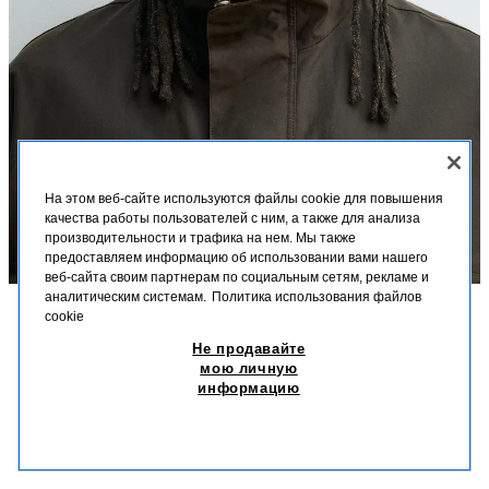
На этом веб-сайте используются файлы cookie для повышения
качества работы пользователей с ним, а также для анализа
производительности и трафика на нем. Мы также
предоставляем информацию об использовании вами нашего
веб-сайта своим партнерам по социальным сетям, рекламе и
аналитическим системам.
Политика использования файлов
cookie
ОПИСАНИЕ
СОСТАВ
МЕРКИ
Не продавайте
мою личную
Высота модели: 188 cm
информацию
СОЛНЦЕЗАЩИТНЫЕ ОЧКИ В ОВАЛЬНОЙ ОПРАВЕ AARON
Солнцезащитные очки в овальной оправе из ацетата.
LEVINE X ZARA
Поляризованные линзы. В комплекте с футляром.
269,00 BYN
ЧЕРНЫЙ
2750/428/800
269,00 BYN
Защита от УФ/УФА-лучей 400. Категория 3.