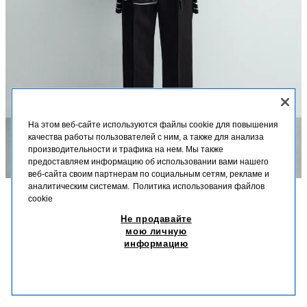
На этом веб-сайте используются файлы cookie для повышения
качества работы пользователей с ним, а также для анализа
производительности и трафика на нем. Мы также
предоставляем информацию об использовании вами нашего
веб-сайта своим партнерам по социальным сетям, рекламе и
аналитическим системам.
Политика использования файлов
cookie
ОПИСАНИЕ
СОСТАВ
МЕРКИ
Не продавайте
ПОЛО ПИКЕ С ЭФФЕКТОМ ПОТЕРТОСТИ AARON LEVINE X
ZARA
мою личную
Высота модели: 188 cm
информацию
139,00 BYN
-60%
55,60 BYN
Поло классического кроя из хлопка с рельефной структурой пике.
55,6
Отложной воротник с пуговицами. Короткие рукава с отделкой в
ПОХОЖИЕ ТОВАРЫ
рубчик.
НЕТ В НАЛИЧИИ
МОРСКОЙ СИНИЙ
9240/418/401