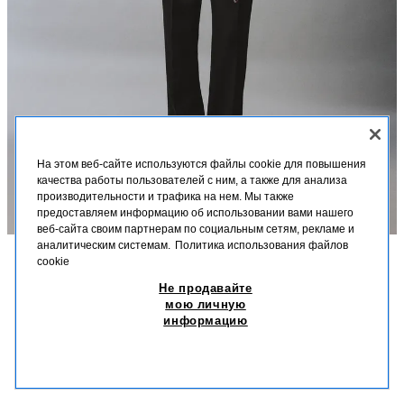
На этом веб-сайте используются файлы cookie для повышения
качества работы пользователей с ним, а также для анализа
производительности и трафика на нем. Мы также
предоставляем информацию об использовании вами нашего
веб-сайта своим партнерам по социальным сетям, рекламе и
аналитическим системам.
Политика использования файлов
cookie
ОПИСАНИЕ
СОСТАВ
МЕРКИ
Не продавайте
КОСТЮМНЫЕ БРЮКИ ИЗ 100% ЛЬНА AARON LEVINE X
ZARA
мою личную
Высота модели: 188 cm
информацию
329,00 BYN
-70%
98,70 BYN
Брюки стандартного кроя из плотного 100% льна (кроме подкладки).
98,7
Складки на поясе спереди. Передние карманы, задние прорезные
ПОХОЖИЕ ТОВАРЫ
карманы с пуговицами. Перекрестная застежка-молния с потайным
НЕТ В НАЛИЧИИ
ЧЕРНЫЙ
1564/313/800
металлическим крючком.