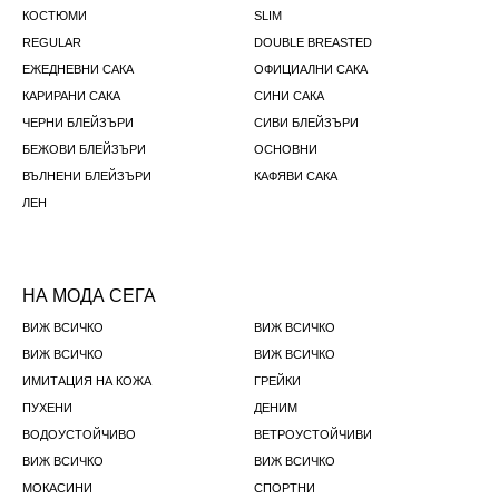
КОСТЮМИ
SLIM
REGULAR
DOUBLE BREASTED
ЕЖЕДНЕВНИ CАКА
ОФИЦИАЛНИ CАКА
КАРИРАНИ САКА
СИНИ САКА
ЧЕРНИ БЛЕЙЗЪРИ
СИВИ БЛЕЙЗЪРИ
БЕЖОВИ БЛЕЙЗЪРИ
ОСНОВНИ
ВЪЛНЕНИ БЛЕЙЗЪРИ
КАФЯВИ САКА
ЛЕН
НА МОДА СЕГА
ВИЖ ВСИЧКО
ВИЖ ВСИЧКО
ВИЖ ВСИЧКО
ВИЖ ВСИЧКО
ИМИТАЦИЯ НА КОЖА
ГРЕЙКИ
ПУХЕНИ
ДЕНИМ
ВОДОУСТОЙЧИВО
ВЕТРОУСТОЙЧИВИ
ВИЖ ВСИЧКО
ВИЖ ВСИЧКО
МОКАСИНИ
СПОРТНИ