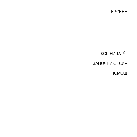
ТЪРСЕНЕ
0
КОШНИЦА
ЗАПОЧНИ СЕСИЯ
ПОМОЩ
ДЪНКИ Z1975 CULOTTE С ВИСОКА ТАЛИЯ
ЛВ