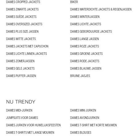
DAMES CROPPED JACKETS
BIKER
DAMES ZWARTE JACKETS
DAMES WATERDICHTE JACKETS & REGENJASSEN
DAMES SUÈDE JACKETS
DAMES WINTERJASSEN
DAMES OVERSIZED JACKETS
DAMES LICHTE JACKETS
DAMES PLUS SIZE JASSEN
DAMES GEBORDUURDE JACKETS
DAMES WITTE JACKETS
DAMES LANGE JASSEN
DAMES JACKETS MET CAPUCHON
DAMES ROZE JACKETS
DAMES LICHTE LINNEN JACKETS
DAMES GROENE JACKETS
DAMES ZOMERJASSEN
DAMES RODE JACKETS
DAMES GELE JACKETS
DAMES BLAUWE JASSEN
DAMES PUFFER JASSEN
BRUINE JASJES
NU TRENDY
DAMES MIDI-JURKEN
DAMES MINI JURKEN
JUMPSUITS VOOR DAMES
DAMES AVONDJURKEN
DAMES JURKEN VOOR HUWELIJKSFEESTEN
DAMES T-SHIRT MET KORTE MOUWEN
DAMES T-SHIRTS MET LANGE MOUWEN
DAMES BLOUSES