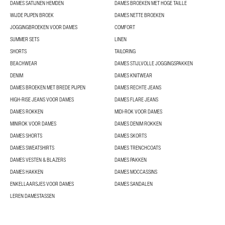
DAMES SATIJNEN HEMDEN
DAMES BROEKEN MET HOGE TAILLE
WIJDE PIJPEN BROEK
DAMES NETTE BROEKEN
JOGGINGBROEKEN VOOR DAMES
COMFORT
SUMMER SETS
LINEN
SHORTS
TAILORING
BEACHWEAR
DAMES STIJLVOLLE JOGGINGSPAKKEN
DENIM
DAMES KNITWEAR
DAMES BROEKEN MET BREDE PIJPEN
DAMES RECHTE JEANS
HIGH-RISE JEANS VOOR DAMES
DAMES FLARE JEANS
DAMES ROKKEN
MIDI-ROK VOOR DAMES
MINIROK VOOR DAMES
DAMES DENIM ROKKEN
DAMES SHORTS
DAMES SKORTS
DAMES SWEATSHIRTS
DAMES TRENCHCOATS
DAMES VESTEN & BLAZERS
DAMES PAKKEN
DAMES HAKKEN
DAMES MOCCASSINS
ENKELLAARSJES VOOR DAMES
DAMES SANDALEN
LEREN DAMESTASSEN