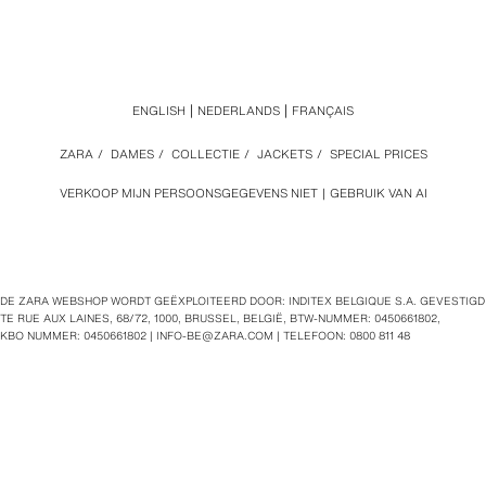
ENGLISH
NEDERLANDS
FRANÇAIS
ZARA
/
DAMES
/
COLLECTIE
/
JACKETS
/
SPECIAL PRICES
VERKOOP MIJN PERSOONSGEGEVENS NIET
GEBRUIK VAN AI
DE ZARA WEBSHOP WORDT GEËXPLOITEERD DOOR: INDITEX BELGIQUE S.A. GEVESTIGD
TE RUE AUX LAINES, 68/72, 1000, BRUSSEL, BELGIË, BTW‑NUMMER: 0450661802,
KBO NUMMER: 0450661802 |
INFO-BE@ZARA.COM
| TELEFOON: 0800 811 48