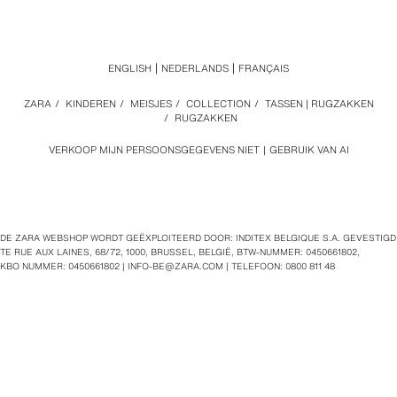
ENGLISH
NEDERLANDS
FRANÇAIS
ZARA
/
KINDEREN
/
MEISJES
/
COLLECTION
/
TASSEN | RUGZAKKEN
/
RUGZAKKEN
VERKOOP MIJN PERSOONSGEGEVENS NIET
GEBRUIK VAN AI
DE ZARA WEBSHOP WORDT GEËXPLOITEERD DOOR: INDITEX BELGIQUE S.A. GEVESTIGD
TE RUE AUX LAINES, 68/72, 1000, BRUSSEL, BELGIË, BTW‑NUMMER: 0450661802,
KBO NUMMER: 0450661802 |
INFO-BE@ZARA.COM
| TELEFOON: 0800 811 48