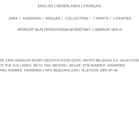
ENGLISH
NEDERLANDS
FRANÇAIS
ZARA
/
KINDEREN
/
MEISJES
/
COLLECTION
/
T-SHIRTS
/
LICENTIES
VERKOOP MIJN PERSOONSGEGEVENS NIET
GEBRUIK VAN AI
DE ZARA WEBSHOP WORDT GEËXPLOITEERD DOOR: INDITEX BELGIQUE S.A. GEVESTIGD
TE RUE AUX LAINES, 68/72, 1000, BRUSSEL, BELGIË, BTW‑NUMMER: 0450661802,
KBO NUMMER: 0450661802 |
INFO-BE@ZARA.COM
| TELEFOON: 0800 811 48