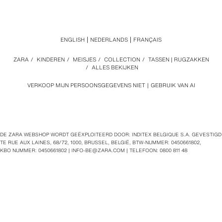
ENGLISH
NEDERLANDS
FRANÇAIS
ZARA
/
KINDEREN
/
MEISJES
/
COLLECTION
/
TASSEN | RUGZAKKEN
/
ALLES BEKIJKEN
VERKOOP MIJN PERSOONSGEGEVENS NIET
GEBRUIK VAN AI
DE ZARA WEBSHOP WORDT GEËXPLOITEERD DOOR: INDITEX BELGIQUE S.A. GEVESTIGD
TE RUE AUX LAINES, 68/72, 1000, BRUSSEL, BELGIË, BTW‑NUMMER: 0450661802,
KBO NUMMER: 0450661802 |
INFO-BE@ZARA.COM
| TELEFOON: 0800 811 48