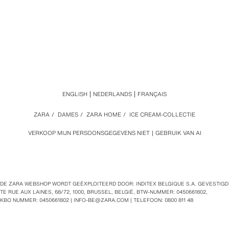
ENGLISH
NEDERLANDS
FRANÇAIS
ZARA
/
DAMES
/
ZARA HOME
/
ICE CREAM-COLLECTIE
VERKOOP MIJN PERSOONSGEGEVENS NIET
GEBRUIK VAN AI
DE ZARA WEBSHOP WORDT GEËXPLOITEERD DOOR: INDITEX BELGIQUE S.A. GEVESTIGD
TE RUE AUX LAINES, 68/72, 1000, BRUSSEL, BELGIË, BTW‑NUMMER: 0450661802,
KBO NUMMER: 0450661802 |
INFO-BE@ZARA.COM
| TELEFOON: 0800 811 48