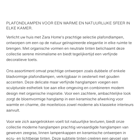
PLAFONDLAMPEN VOOR EEN WARME EN NATUURLIJKE SFEER IN
ELKE KAMER.
Verlicht uw huis met Zara Home's prachtige selectie plafondlampen,
ontworpen om een op de natuur geïnspireerde elegantie in elke ruimte te
brengen. Met organische vormen en neutrale tinten belichaamt deze
collectie serene minimalisme en biedt tegelijkertijd een verfijnde
decoratieve toets.
Ons assortiment omvat prachtige ontwerpen zoals dubbele of enkele
bladvormige plafondlampen, verkrijgbaar in oesterwit met gouden
accenten. Deze delicate maar verfijnde hanglampen voegen een
sculpturale esthetiek toe aan elke omgeving en combineren modern
design met organische inspiratie. Voor een zachtere, ambachtelijke look
zorgt de bloemvormige hanglamp in een keramische afwerking voor
warmte en charme, die moeiteloos zowel moderne als klassieke interieurs
aanvult.
Voor wie zich aangetrokken voelt tot natuurlijke texturen, biedt onze
collectie moderne hanglampen prachtig vervaardigde hanglampen van
geweven zeegras, linnen lampenkappen en keramische ontwerpen in
ecru- en lichtbeige tinten. Deze subtiele tinten creëren een gevoel van