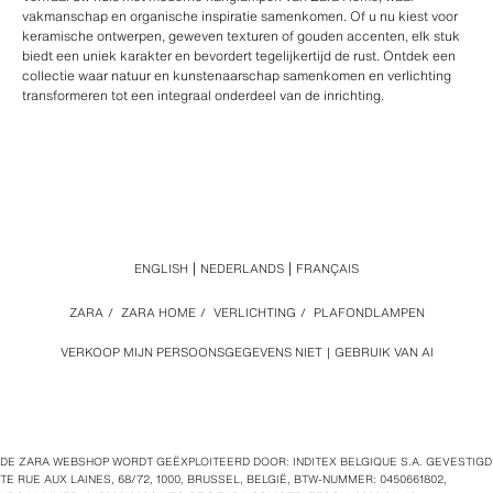
vakmanschap en organische inspiratie samenkomen. Of u nu kiest voor
keramische ontwerpen, geweven texturen of gouden accenten, elk stuk
biedt een uniek karakter en bevordert tegelijkertijd de rust. Ontdek een
collectie waar natuur en kunstenaarschap samenkomen en verlichting
transformeren tot een integraal onderdeel van de inrichting.
ENGLISH
NEDERLANDS
FRANÇAIS
ZARA
/
ZARA HOME
/
VERLICHTING
/
PLAFONDLAMPEN
VERKOOP MIJN PERSOONSGEGEVENS NIET
GEBRUIK VAN AI
DE ZARA WEBSHOP WORDT GEËXPLOITEERD DOOR: INDITEX BELGIQUE S.A. GEVESTIGD
TE RUE AUX LAINES, 68/72, 1000, BRUSSEL, BELGIË, BTW‑NUMMER: 0450661802,