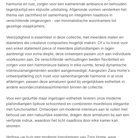
harmonie en rust, zorgen voor een kalmerende ambiance en behouden
tegelijkertijd een stijlvolle uitstraling. Afgeronde vormen versterken het
thema van zachtheid en samenhang en integreren naadloos in
verschillende omgevingen - van minimalistische woonkamers tot
gezellige slaapkamers.
Veelzijdigheid is essentieel in deze collectie, met meerdere maten en
diameters die creatieve composities mogelijk maken. Of u nu kiest voor
een enkel statement piece of meerdere plafondlampen in lagen
aanbrengt voor extra diepte, deze ontwerpen passen zich aan individuele
voorkeuren aan. De verschillende verhoudingen bieden flexibiliteit en
zorgen voor een harmonieuze balans in elke ruimte, terwijl dynamische
interieurarrangementen worden aangemoedigd. Aangezien Zara Home's
ontwerpafdeling zich inzet voor samenhangende harmonie in al onze
afdelingen, passen deze armaturen goed bij vergelijkbare esthetiek in
andere woondecoratieassortimenten binnen de collectie.
Voor een gedurfde maar ingetogen esthetiek leveren onze moderne
plafondlampen tijdloze schoonheid en combineren moeiteloos elegantie
met functionaliteit. Ontworpen om moderne interieurs aan te vullen met
behoud van een natuurlijke essentie, dragen deze armaturen bij aan een
verfijnde indruk, waardoor het licht naadloos door elke kamer kan
stromen.
Verfraai uw huis met moderne hanglampen van Zara Home, waar