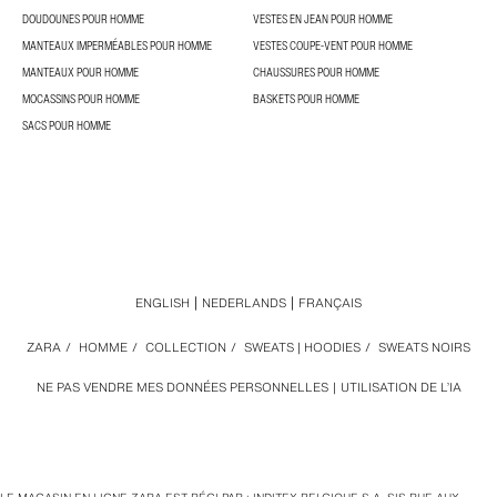
DOUDOUNES POUR HOMME
VESTES EN JEAN POUR HOMME
MANTEAUX IMPERMÉABLES POUR HOMME
VESTES COUPE-VENT POUR HOMME
MANTEAUX POUR HOMME
CHAUSSURES POUR HOMME
MOCASSINS POUR HOMME
BASKETS POUR HOMME
SACS POUR HOMME
ENGLISH
NEDERLANDS
FRANÇAIS
ZARA
/
HOMME
/
COLLECTION
/
SWEATS | HOODIES
/
SWEATS NOIRS
NE PAS VENDRE MES DONNÉES PERSONNELLES
UTILISATION DE L’IA