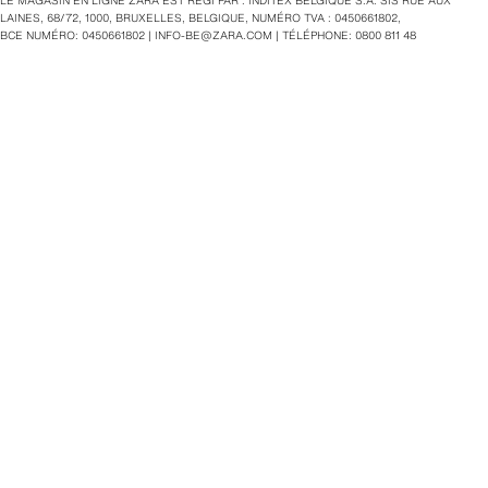
LE MAGASIN EN LIGNE ZARA EST RÉGI PAR : INDITEX BELGIQUE S.A. SIS RUE AUX
LAINES, 68/72, 1000, BRUXELLES, BELGIQUE, NUMÉRO TVA : 0450661802,
BCE NUMÉRO: 0450661802 |
INFO-BE@ZARA.COM
| TÉLÉPHONE: 0800 811 48