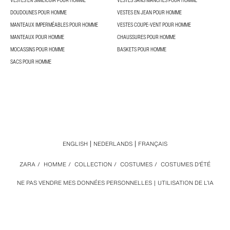
VESTES EN SIMILICUIR POUR HOMME
VESTES SANS MANCHES POUR HOMME
DOUDOUNES POUR HOMME
VESTES EN JEAN POUR HOMME
MANTEAUX IMPERMÉABLES POUR HOMME
VESTES COUPE-VENT POUR HOMME
MANTEAUX POUR HOMME
CHAUSSURES POUR HOMME
MOCASSINS POUR HOMME
BASKETS POUR HOMME
SACS POUR HOMME
ENGLISH
NEDERLANDS
FRANÇAIS
ZARA
/
HOMME
/
COLLECTION
/
COSTUMES
/
COSTUMES D'ÉTÉ
NE PAS VENDRE MES DONNÉES PERSONNELLES
UTILISATION DE L’IA