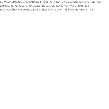
LE MAGASIN EN LIGNE ZARA EST RÉGI PAR : INDITEX BELGIQUE S.A. SIS RUE AUX
LAINES, 68/72, 1000, BRUXELLES, BELGIQUE, NUMÉRO TVA : 0450661802,
BCE NUMÉRO: 0450661802 |
INFO-BE@ZARA.COM
| TÉLÉPHONE: 0800 811 48