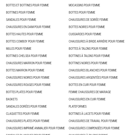
BOTTES ET BOTTINES POUR FEMME
MOCASSINS POUR FEMME
BOTTINES POUR FEMME
BOTTES POUR FEMME
SANDALES POUR FEMME
CHAUSSURES DE SOIRÉE FEMME
CHAUSSURES EN DAIM POUR FEMME
BOTTES NOIRES POUR FEMME
BOTTES HAUTES POUR FEMME
CUISSARDES POUR FEMME
BOTTES COWBOY POUR FEMME
CHAUSSURES À BRIDE ARRIÈRE POUR FEMME
MULES POUR FEMME
BOTTES À TALONS POUR FEMME
BOTTINES CHELSEA POUR FEMME
BOTTINES À TALONS POUR FEMME
CHAUSSURES MARRON POUR FEMME
BOTTINES NOIRES POUR FEMME
BOTTES MARRON POUR FEMME
CHAUSSURES BLANCHES POUR FEMME
CHAUSSURES NOIRES POUR FEMME
CHAUSSURES ARGENTÉES POUR FEMME
CHAUSSURES ROUGES POUR FEMME
BOTTES EN CUIR POUR FEMME
BOTTES PLATES POUR FEMME
FEMME CHAUSSURES DE MARIAGE
BASKETS
CHAUSSURES EN CUIR FEMME
SANDALES DORÉES POUR FEMME
PLATEFORMES
CLAQUETTES POUR FEMME
BOTTINES À LACETS POUR FEMME
CHAUSSURES PLATES POUR FEMME
CHAUSSURES DE TRAVAIL POUR FEMME
CHAUSSURES IMPRIMÉ ANIMALIER POUR FEMME
CHAUSSURES COMPENSÉES POUR FEMME