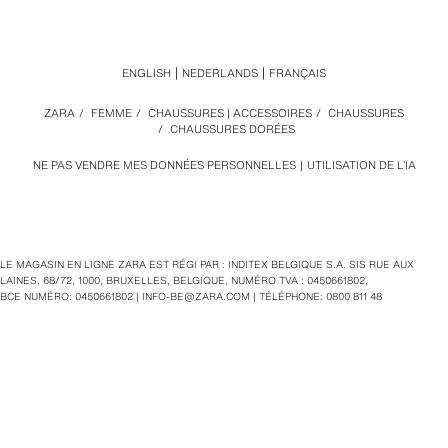
ENGLISH
NEDERLANDS
FRANÇAIS
ZARA
/
FEMME
/
CHAUSSURES | ACCESSOIRES
/
CHAUSSURES
/
CHAUSSURES DORÉES
NE PAS VENDRE MES DONNÉES PERSONNELLES
UTILISATION DE L’IA
LE MAGASIN EN LIGNE ZARA EST RÉGI PAR : INDITEX BELGIQUE S.A. SIS RUE AUX
LAINES, 68/72, 1000, BRUXELLES, BELGIQUE, NUMÉRO TVA : 0450661802,
BCE NUMÉRO: 0450661802 |
INFO-BE@ZARA.COM
| TÉLÉPHONE: 0800 811 48