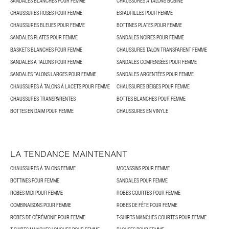
SANDALES BLANCHES POUR FEMME
CHAUSSURES À TALONS BOBINE
CHAUSSURES ROSES POUR FEMME
ESPADRILLES POUR FEMME
CHAUSSURES BLEUES POUR FEMME
BOTTINES PLATES POUR FEMME
SANDALES PLATES POUR FEMME
SANDALES NOIRES POUR FEMME
BASKETS BLANCHES POUR FEMME
CHAUSSURES TALON TRANSPARENT FEMME
SANDALES À TALONS POUR FEMME
SANDALES COMPENSÉES POUR FEMME
SANDALES TALONS LARGES POUR FEMME
SANDALES ARGENTÉES POUR FEMME
CHAUSSURES À TALONS À LACETS POUR FEMME
CHAUSSURES BEIGES POUR FEMME
CHAUSSURES TRANSPARENTES
BOTTES BLANCHES POUR FEMME
BOTTES EN DAIM POUR FEMME
CHAUSSURES EN VINYLE
LA TENDANCE MAINTENANT
CHAUSSURES À TALONS FEMME
MOCASSINS POUR FEMME
BOTTINES POUR FEMME
SANDALES POUR FEMME
ROBES MIDI POUR FEMME
ROBES COURTES POUR FEMME
COMBINAISONS POUR FEMME
ROBES DE FÊTE POUR FEMME
ROBES DE CÉRÉMONIE POUR FEMME
T-SHIRTS MANCHES COURTES POUR FEMME