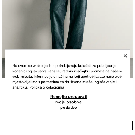
Na ovom se web-mjestu upotrebljavaju kolačići za poboljšanje
korisničkog iskustva i analizu radnih značajki i prometa na našem
web-mjestu. Informacije o načinu na koji upotrebljavate naše web-
mjesto dijelimo s partnerima za društvene mreže, oglašavanje i
analitiku.
Politika o kolačićima
OPIS
BOJA
SASTAV
MJERE
Nemojte prodavati
moje osobne
Visina modela: 188 cm
PLETENA POLO MAJICA REGULAR FIT
+4
podatke
49,50 KM
Polo majica regular fit od pletiva s mješavinom viskoze. Preklopni ovratnik
s kopčanjem na gumbe sprijeda. Kratki rukavi i rebrasti porubi.
49
MORNARSKO PLAVA
0304/427/401
DODAJ