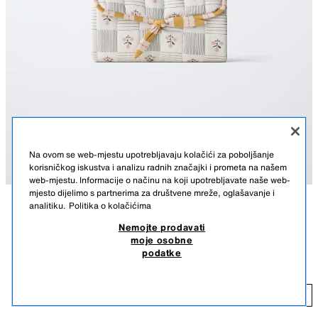
Na ovom se web-mjestu upotrebljavaju kolačići za poboljšanje
korisničkog iskustva i analizu radnih značajki i prometa na našem
web-mjestu. Informacije o načinu na koji upotrebljavate naše web-
mjesto dijelimo s partnerima za društvene mreže, oglašavanje i
analitiku.
Politika o kolačićima
OPIS
SASTAV
MJERE
Nemojte prodavati
moje osobne
Prošivena podloga za presvlačenje iz kolekcije maternity s kontrastnim
PROŠIVENA PODLOGA ZA PRESVLAČENJE MATERNITY
podatke
cvjetnim uzorkom. Vezanje na vezicu.
35,50 KM
Visina x širina x dubina: 20 x 25 x 3 cm
35
RAZNOBOJNO
1523/830/202
DODAJ