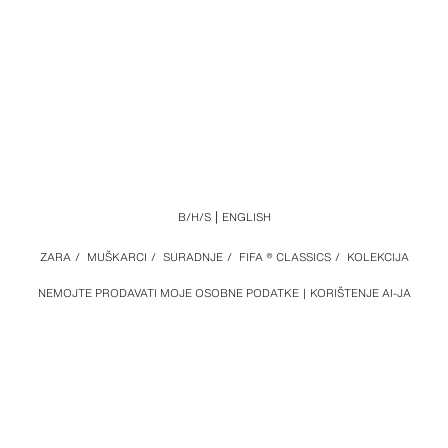
B/H/S
ENGLISH
ZARA
/
MUŠKARCI
/
SURADNJE
/
FIFA ® CLASSICS
/
KOLEKCIJA
NEMOJTE PRODAVATI MOJE OSOBNE PODATKE
KORIŠTENJE AI-JA