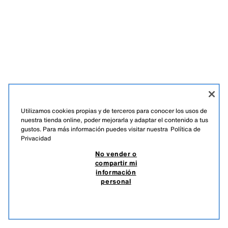
Utilizamos cookies propias y de terceros para conocer los usos de
nuestra tienda online, poder mejorarla y adaptar el contenido a tus
gustos. Para más información puedes visitar nuestra
Política de
ESPAÑOL
ENGLISH
Privacidad
ZARA
/
MUJER
No vender o
/
+ INFO
/
EMPRESA
compartir mi
NO VENDER O COMPARTIR MI INFORMACIÓN PERSONAL
información
USO DE IA
personal
BOTÓN DE ARREPENTIMIENTO