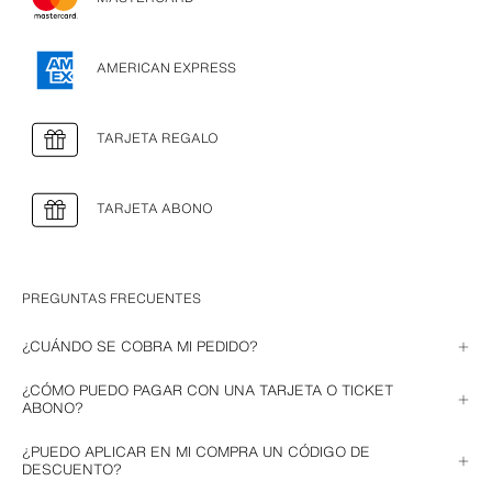
AMERICAN EXPRESS
TARJETA REGALO
TARJETA ABONO
PREGUNTAS FRECUENTES
¿CUÁNDO SE COBRA MI PEDIDO?
El cobro se realizará en el momento en el que finalices tu pedido.
¿CÓMO PUEDO PAGAR CON UNA TARJETA O TICKET
ABONO?
Si tras una devolución te hemos facilitado una Tarjeta o un Ticket Abono 
¿PUEDO APLICAR EN MI COMPRA UN CÓDIGO DE
con el importe del reembolso, los podrás usar para hacer un pedido. 
DESCUENTO?
Tienes que seleccionar como método de pago “Tarjeta Regalo” e 