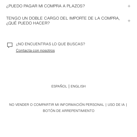
introducir la numeración correspondiente.
En Zara no disponemos de códigos de descuento. Suscríbete a nuestra 
¿PUEDO PAGAR MI COMPRA A PLAZOS?
Newsletter
 para estar al tanto de todas nuestras promociones.
El pago a plazos depende de las condiciones asociadas a la tarjeta con 
TENGO UN DOBLE CARGO DEL IMPORTE DE LA COMPRA,
la que realices la compra.
¿QUÉ PUEDO HACER?
Algunas entidades bancarias pueden mostrar una pre-autorización y un 
cargo real posterior. Este importe se desbloqueará de forma automática. 
Si no fuera así, te recomendamos que te pongas en contacto con tu 
¿NO ENCUENTRAS LO QUE BUSCAS?
entidad bancaria para que agilicen el desbloqueo de la pre-autorización.
Contacta con nosotros
ESPAÑOL
ENGLISH
NO VENDER O COMPARTIR MI INFORMACIÓN PERSONAL
USO DE IA
BOTÓN DE ARREPENTIMIENTO