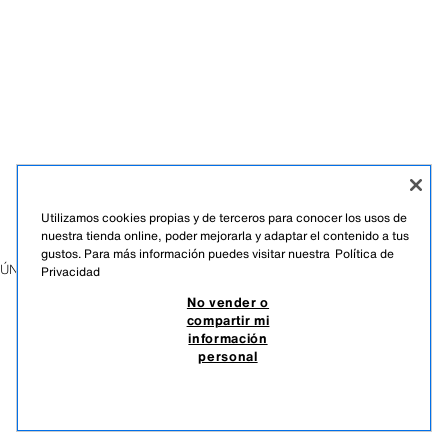
Utilizamos cookies propias y de terceros para conocer los usos de
nuestra tienda online, poder mejorarla y adaptar el contenido a tus
gustos. Para más información puedes visitar nuestra
Política de
ÚNETE A NUESTRA NEWSLETTER
Privacidad
No vender o
compartir mi
información
personal
TIKTOK
INSTAGRAM
FACEBOOK
PINTEREST
YOUTUBE
SPOTIFY