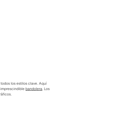
todos los estilos clave. Aquí
a imprescindible
bandolera
. Los
áficos.