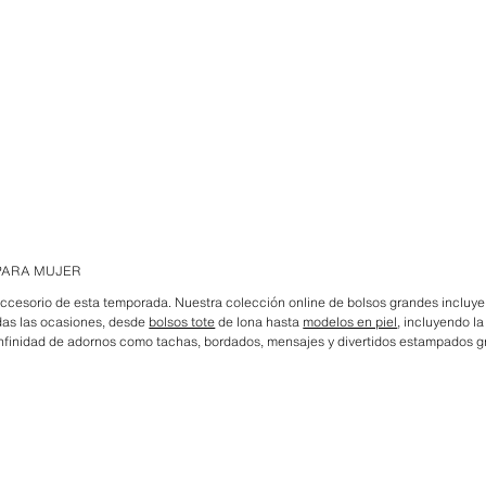
PARA MUJER
accesorio de esta temporada. Nuestra colección online de bolsos grandes incluye 
das las ocasiones, desde
bolsos tote
de lona hasta
modelos en piel
, incluyendo l
nfinidad de adornos como tachas, bordados, mensajes y divertidos estampados gr