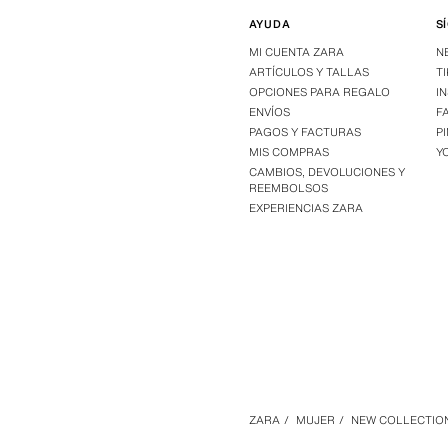
AYUDA
S
MI CUENTA ZARA
N
ARTÍCULOS Y TALLAS
T
OPCIONES PARA REGALO
I
ENVÍOS
F
PAGOS Y FACTURAS
P
MIS COMPRAS
Y
CAMBIOS, DEVOLUCIONES Y
REEMBOLSOS
EXPERIENCIAS ZARA
ZARA
/
MUJER
/
NEW COLLECTIO