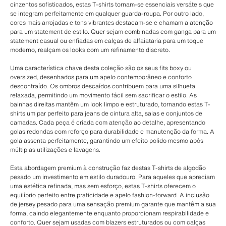
cinzentos sofisticados, estas T-shirts tornam-se essenciais versáteis que
se integram perfeitamente em qualquer guarda-roupa. Por outro lado,
cores mais arrojadas e tons vibrantes destacam-se e chamam a atenção
para um statement de estilo. Quer sejam combinadas com ganga para um
statement casual ou enfiadas em calças de alfaiataria para um toque
moderno, realçam os looks com um refinamento discreto.
Uma característica chave desta coleção são os seus fits boxy ou
oversized, desenhados para um apelo contemporâneo e conforto
descontraído. Os ombros descaídos contribuem para uma silhueta
relaxada, permitindo um movimento fácil sem sacrificar o estilo. As
bainhas direitas mantêm um look limpo e estruturado, tornando estas T-
shirts um par perfeito para jeans de cintura alta, saias e conjuntos de
camadas. Cada peça é criada com atenção ao detalhe, apresentando
golas redondas com reforço para durabilidade e manutenção da forma. A
gola assenta perfeitamente, garantindo um efeito polido mesmo após
múltiplas utilizações e lavagens.
Esta abordagem premium à construção faz destas T-shirts de algodão
pesado um investimento em estilo duradouro. Para aqueles que apreciam
uma estética refinada, mas sem esforço, estas T-shirts oferecem o
equilíbrio perfeito entre praticidade e apelo fashion-forward. A inclusão
de jersey pesado para uma sensação premium garante que mantêm a sua
forma, caindo elegantemente enquanto proporcionam respirabilidade e
conforto. Quer sejam usadas com blazers estruturados ou com calças