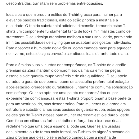
descontraídas, transitam sem problemas entre ocasiões.
Ideais para quem procura estilos de T-shirt grossa para mulher para
elevar os básicos tradicionais, esta coleção prioriza a mestria e a
qualidade. O tecido substancial adiciona dimensão, tornando estas T-
shirts um componente fundamental tanto de looks minimalistas como de
statement. O seu design atencioso melhora a sua usabilidade, permitindo
infinitas possibilidades de styling que se adaptam aos gostos individuais.
Para absorver a humidade no verão ou como camada base para aquecer
no inverno, estes designs provarão ser aliados leais durante todo o ano.
Para além das suas silhuetas contemporâneas, as T-shirts de algodão
premium da Zara mantêm o compromisso da marca em criar peças
essenciais de guarda-roupa versáteis e de alta qualidade. O seu apelo
duradouro garante que permanecem uma escolha preferencial estação
após estação, oferecendo durabilidade juntamente com uma sofisticação
sem esforço. Quer se opte por uma paleta monocromática ou por
experimentar com camadas, estas T-shirts proporcionam a base perfeita
para um vestir polido, mas descontraído. Para mulheres que apreciam
estrutura e substância nos seus básicos de guarda-roupa, estas opções
de designs de T-shirt grossa para mulher oferecem estilo e durabilidade.
Com foco em silhuetas fortes, detalhes reforçados e texturas ricas,
redefinem o que uma peça essencial pode ser. Quer sejam usadas
casualmente ou de forma mais formal, as T-shirts de algodão pesado da
Zara provam que o estilo sem esforço começa com a mestria de