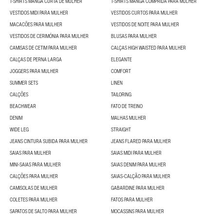
T-SHIRTS MANGA CURTA DE MULHER
T-SHIRTS MANGA COMPRIDA PARA MULHER
VESTIDOS MIDI PARA MULHER
VESTIDOS CURTOS PARA MULHER
MACACÕES PARA MULHER
VESTIDOS DE NOITE PARA MULHER
VESTIDOS DE CERIMÓNIA PARA MULHER
BLUSAS PARA MULHER
CAMISAS DE CETIM PARA MULHER
CALÇAS HIGH WAISTED PARA MULHER
CALÇAS DE PERNA LARGA
ELEGANTE
JOGGERS PARA MULHER
COMFORT
SUMMER SETS
LINEN
CALÇÕES
TAILORING
BEACHWEAR
FATO DE TREINO
DENIM
MALHAS MULHER
WIDE LEG
STRAIGHT
JEANS CINTURA SUBIDA PARA MULHER
JEANS FLARED PARA MULHER
SAIAS PARA MULHER
SAIAS MIDI PARA MULHER
MINI-SAIAS PARA MULHER
SAIAS DENIM PARA MULHER
CALÇÕES PARA MULHER
SAIAS-CALÇÃO PARA MULHER
CAMISOLAS DE MULHER
GABARDINE PARA MULHER
COLETES PARA MULHER
FATOS PARA MULHER
SAPATOS DE SALTO PARA MULHER
MOCASSINS PARA MULHER