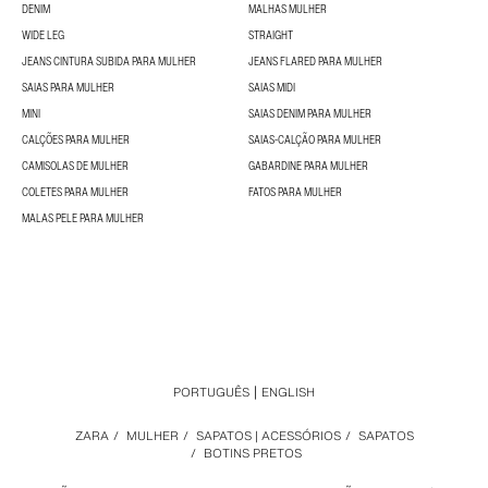
DENIM
MALHAS MULHER
WIDE LEG
STRAIGHT
JEANS CINTURA SUBIDA PARA MULHER
JEANS FLARED PARA MULHER
SAIAS PARA MULHER
SAIAS MIDI
MINI
SAIAS DENIM PARA MULHER
CALÇÕES PARA MULHER
SAIAS-CALÇÃO PARA MULHER
CAMISOLAS DE MULHER
GABARDINE PARA MULHER
COLETES PARA MULHER
FATOS PARA MULHER
MALAS PELE PARA MULHER
PORTUGUÊS
ENGLISH
ZARA
/
MULHER
/
SAPATOS | ACESSÓRIOS
/
SAPATOS
/
BOTINS PRETOS