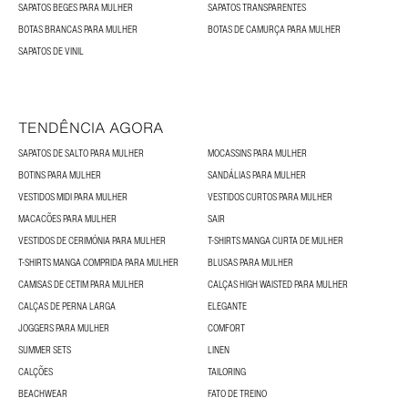
SAPATOS BEGES PARA MULHER
SAPATOS TRANSPARENTES
BOTAS BRANCAS PARA MULHER
BOTAS DE CAMURÇA PARA MULHER
SAPATOS DE VINIL
TENDÊNCIA AGORA
SAPATOS DE SALTO PARA MULHER
MOCASSINS PARA MULHER
BOTINS PARA MULHER
SANDÁLIAS PARA MULHER
VESTIDOS MIDI PARA MULHER
VESTIDOS CURTOS PARA MULHER
MACACÕES PARA MULHER
SAIR
VESTIDOS DE CERIMÓNIA PARA MULHER
T-SHIRTS MANGA CURTA DE MULHER
T-SHIRTS MANGA COMPRIDA PARA MULHER
BLUSAS PARA MULHER
CAMISAS DE CETIM PARA MULHER
CALÇAS HIGH WAISTED PARA MULHER
CALÇAS DE PERNA LARGA
ELEGANTE
JOGGERS PARA MULHER
COMFORT
SUMMER SETS
LINEN
CALÇÕES
TAILORING
BEACHWEAR
FATO DE TREINO