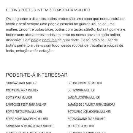
BOTINS PRETOS INTEMPORAIS PARA MULHER
Os elegantes e distintos botins pretos são uma peça que nunca sairá de
moda e será sempre uma peça essencial no guarda-roupa de uma
mulher. Encontre botas biker, botins com tacão stiletto,
botas tipo meia
e
botins com atacadores, todos em preto na nossa nova coleção online,
disponíveis em
pele
e
camurça
de qualidade. Descubra o seu par de
botins
perfeito e use-o com tudo, desde roupas de trabalho a roupas de
festa, estação após estação.
PODER-TE-Á INTERESSAR
SABRINAS PARA MULHER
BOTAS E BOTINS DE MULHER
MOCASSINS PARA MULHER
BOTINS PARA MULHER
BOTAS PARA MULHER
SANDÁLIAS PARA MULHER
SAPATOS DE FESTA PARA MULHER
SAPATOS DE CAMURÇA PARA SENHORA
BOTAS PRETAS PARA MULHER
BOTAS PELO JOELHO PARA MULHER
BOTAS ACIMA DO JOELHO MULHER
BOTAS COWBOY PARA MULHER
SAPATOS DE SLINGBACK PARA MULHER
MULES PARA MULHER