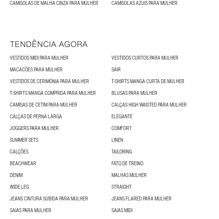
CAMISOLAS DE MALHA CINZA PARA MULHER
CAMISOLAS AZUIS PARA MULHER
TENDÊNCIA AGORA
VESTIDOS MIDI PARA MULHER
VESTIDOS CURTOS PARA MULHER
MACACÕES PARA MULHER
SAIR
VESTIDOS DE CERIMÓNIA PARA MULHER
T-SHIRTS MANGA CURTA DE MULHER
T-SHIRTS MANGA COMPRIDA PARA MULHER
BLUSAS PARA MULHER
CAMISAS DE CETIM PARA MULHER
CALÇAS HIGH WAISTED PARA MULHER
CALÇAS DE PERNA LARGA
ELEGANTE
JOGGERS PARA MULHER
COMFORT
SUMMER SETS
LINEN
CALÇÕES
TAILORING
BEACHWEAR
FATO DE TREINO
DENIM
MALHAS MULHER
WIDE LEG
STRAIGHT
JEANS CINTURA SUBIDA PARA MULHER
JEANS FLARED PARA MULHER
SAIAS PARA MULHER
SAIAS MIDI