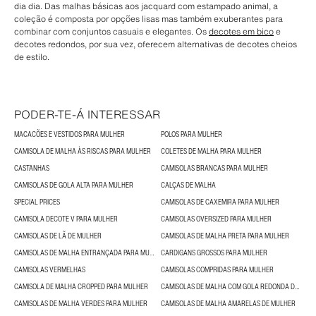
dia dia. Das malhas básicas aos jacquard com estampado animal, a
coleção é composta por opções lisas mas também exuberantes para
combinar com conjuntos casuais e elegantes. Os
decotes em bico
e
decotes redondos, por sua vez, oferecem alternativas de decotes cheios
de estilo.
PODER-TE-Á INTERESSAR
MACACÕES E VESTIDOS PARA MULHER
POLOS PARA MULHER
CAMISOLA DE MALHA ÀS RISCAS PARA MULHER
COLETES DE MALHA PARA MULHER
CASTANHAS
CAMISOLAS BRANCAS PARA MULHER
CAMISOLAS DE GOLA ALTA PARA MULHER
CALÇAS DE MALHA
SPECIAL PRICES
CAMISOLAS DE CAXEMIRA PARA MULHER
CAMISOLA DECOTE V PARA MULHER
CAMISOLAS OVERSIZED PARA MULHER
CAMISOLAS DE LÃ DE MULHER
CAMISOLAS DE MALHA PRETA PARA MULHER
CAMISOLAS DE MALHA ENTRANÇADA PARA MULHER
CARDIGANS GROSSOS PARA MULHER
CAMISOLAS VERMELHAS
CAMISOLAS COMPRIDAS PARA MULHER
CAMISOLA DE MALHA CROPPED PARA MULHER
CAMISOLAS DE MALHA COM GOLA REDONDA DE MULHER
CAMISOLAS DE MALHA VERDES PARA MULHER
CAMISOLAS DE MALHA AMARELAS DE MULHER