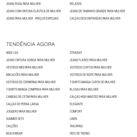
JEANS ROSA PARA MULHER
RELAXED
JEANS COM CINTURA ELÁSTICA DE MULHER
JEANS DE TAMANHO GRANDE PARA MULHER
JEANS PARA MULHER - PREÇOS ESPECIAIS
CALÇAS DESCONTRAÍDAS PARA MULHER
TENDÊNCIA AGORA
WIDE LEG
STRAIGHT
JEANS CINTURA SUBIDA PARA MULHER
JEANS FLARED PARA MULHER
VESTIDOS MIDI PARA MULHER
VESTIDOS CURTOS PARA MULHER
MACACÕES PARA MULHER
VESTIDOS DE NOITE PARA MULHER
VESTIDOS DE CERIMÓNIA PARA MULHER
T-SHIRTS MANGA CURTA DE MULHER
T-SHIRTS MANGA COMPRIDA PARA MULHER
BLUSAS PARA MULHER
CAMISAS DE CETIM PARA MULHER
CALÇAS HIGH WAISTED PARA MULHER
CALÇAS DE PERNA LARGA
ELEGANTE
JOGGERS PARA MULHER
COMFORT
SUMMER SETS
LINEN
CALÇÕES
TAILORING
BEACHWEAR
FATO DE TREINO