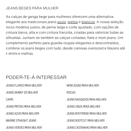
JEANS BEGES PARA MULHER
As calças de ganga bege para mulheres oferecem uma alternativa
elegante aos tradicionais jeans
azuis
,
pretos
e
brancos
. A nossa seleção
inclui modelos justos, de perna larga e corte ajustado, com opções de
cintura baixa, alta e com cintura franzida, criadas para valorizar todas as
silhuetas. Juntam-se também as calças cortadas, flare e mom jeans. Um
complemento perfeito para guarda-roupas elegantes e descontraídos,
combine os jeans beges com tudo, desde camisas oversized e blazers até
t-shirts e malhas.
PODER-TE-Á INTERESSAR
JEANS FLARED PARA MULHER
MOM JEANS PARA MULHER
JEANS SKINNY DE MULHER
RISCAS
CAPRI
JEANS RASGADOS PARA MULHER
JEANS PRETAS PARA MULHER
JEANS CINZA PARA MULHER
JEANS AZUIS PARA MULHER
JEANS BOYFRIEND PARA MULHER
MARINE STRAIGHT JEANS
JEANS BOOTCUT PARA MULHER
JEANS VERDES PARA MULHER
JEANS CASTANHAS PARA MULHER