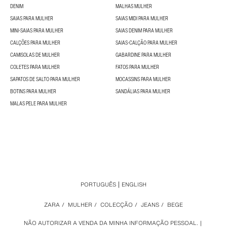
DENIM
MALHAS MULHER
SAIAS PARA MULHER
SAIAS MIDI PARA MULHER
MINI-SAIAS PARA MULHER
SAIAS DENIM PARA MULHER
CALÇÕES PARA MULHER
SAIAS-CALÇÃO PARA MULHER
CAMISOLAS DE MULHER
GABARDINE PARA MULHER
COLETES PARA MULHER
FATOS PARA MULHER
SAPATOS DE SALTO PARA MULHER
MOCASSINS PARA MULHER
BOTINS PARA MULHER
SANDÁLIAS PARA MULHER
MALAS PELE PARA MULHER
PORTUGUÊS
ENGLISH
ZARA
/
MULHER
/
COLECÇÃO
/
JEANS
/
BEGE
NÃO AUTORIZAR A VENDA DA MINHA INFORMAÇÃO PESSOAL.