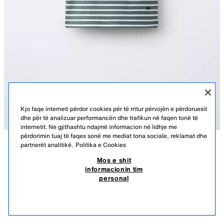
Kjo faqe interneti përdor cookies për të rritur përvojën e përdoruesit
dhe për të analizuar performancën dhe trafikun në faqen tonë të
internetit. Ne gjithashtu ndajmë informacion në lidhje me
përdorimin tuaj të faqes sonë me mediat tona sociale, reklamat dhe
partnerët analitikë.
Politika e Cookies
PËRSHKRIMI
PËRBËRJA
PËRMASAT
Mos e shit
informacionin tim
TOP ZBUKURIM ME VIJA
Top me jakë të rrumbullakët dhe tiranda. Stampim me vija dhe zbukurim
personal
poshtë.
950 ALL
-52%
450 ALL
ME VIZA
4424/630/105
450
SHIH PRODUKTE TË NGJASHME
NUK KA STOK