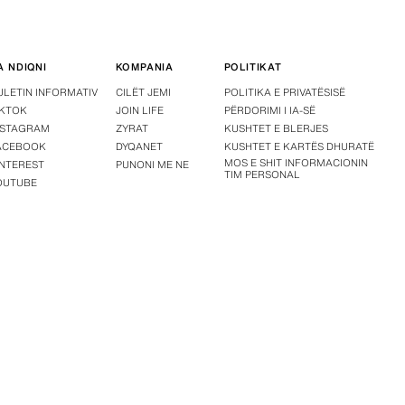
A NDIQNI
KOMPANIA
POLITIKAT
ULETIN INFORMATIV
CILËT JEMI
POLITIKA E PRIVATËSISË
IKTOK
JOIN LIFE
PËRDORIMI I IA-SË
NSTAGRAM
ZYRAT
KUSHTET E BLERJES
ACEBOOK
DYQANET
KUSHTET E KARTËS DHURATË
MOS E SHIT INFORMACIONIN
INTEREST
PUNONI ME NE
TIM PERSONAL
OUTUBE