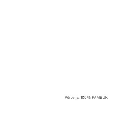
Përbërja
:
100% PAMBUK