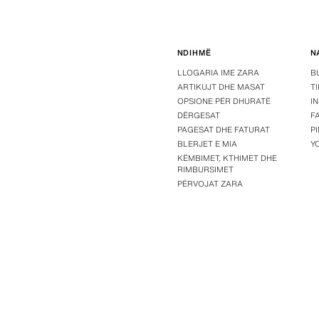
NDIHMË
N
LLOGARIA IME ZARA
B
ARTIKUJT DHE MASAT
T
OPSIONE PËR DHURATË
I
DËRGESAT
F
PAGESAT DHE FATURAT
P
BLERJET E MIA
Y
KËMBIMET, KTHIMET DHE
RIMBURSIMET
PËRVOJAT ZARA