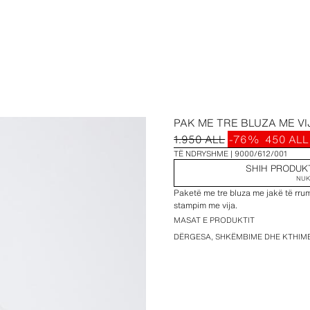
PAK ME TRE BLUZA ME VI
1.950 ALL
-76%
450 ALL
TË NDRYSHME
9000/612/001
SHIH PRODUK
NUK
Paketë me tre bluza me jakë të rru
stampim me vija.
MASAT E PRODUKTIT
DËRGESA, SHKËMBIME DHE KTHIM