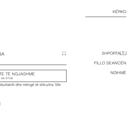
KËRKO
0
JA
SHPORTA
FILLO SEANCËN
NDIHMË
TE TË NGJASHME
 KA STOK
mbullakët dhe mëngë të shkurtra. Me
E