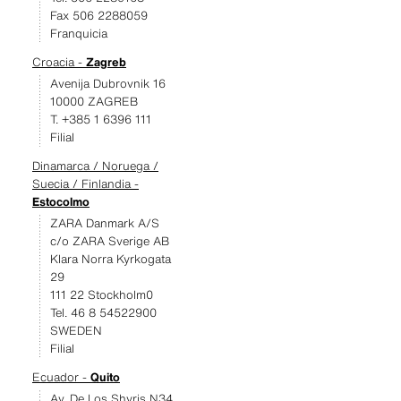
Fax 506 2288059
Franquicia
Croacia -
Zagreb
Avenija Dubrovnik 16
10000 ZAGREB
T. +385 1 6396 111
Filial
Dinamarca / Noruega /
Suecia / Finlandia -
Estocolmo
ZARA Danmark A/S
c/o ZARA Sverige AB
Klara Norra Kyrkogata
29
111 22 Stockholm0
Tel. 46 8 54522900
SWEDEN
Filial
Ecuador -
Quito
Av. De Los Shyris N34