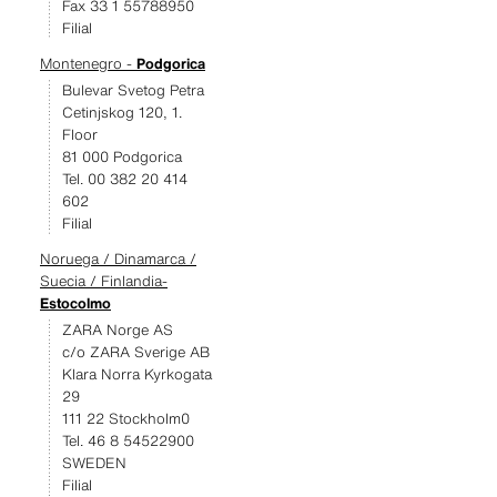
Fax 33 1 55788950
Filial
Montenegro -
Podgorica
Bulevar Svetog Petra
Cetinjskog 120, 1.
Floor
81 000 Podgorica
Tel. 00 382 20 414
602
Filial
Noruega / Dinamarca /
Suecia / Finlandia-
Estocolmo
ZARA Norge AS
c/o ZARA Sverige AB
Klara Norra Kyrkogata
29
111 22 Stockholm0
Tel. 46 8 54522900
SWEDEN
Filial