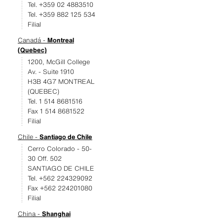
Tel. +359 02 4883510
Tel. +359 882 125 534
Filial
Canadá -
Montreal
(Quebec)
1200, McGill College
Av. - Suite 1910
H3B 4G7 MONTREAL
(QUEBEC)
Tel. 1 514 8681516
Fax 1 514 8681522
Filial
Chile -
Santiago de Chile
Cerro Colorado - 50-
30 Off. 502
SANTIAGO DE CHILE
Tel. +562 224329092
Fax +562 224201080
Filial
China -
Shanghai