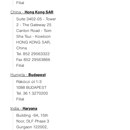
Filial
China -
Hong Kong SAR
Suite 3402-05 - Tower
2 - The Gateway 25
Canton Road - Tsim
Sha Tsui - Kowloon
HONG KONG SAR,
China
Tel. 852 29563322
Fax 852 29563866
Filial
Hungría -
Budapest
Rákóczi út 1-3
1088 BUDAPEST
Tel. 36 1 3270200
Filial
India -
Haryana
Building -9A, 15th
floor, DLF Phase 3
Gurgaon 122002,