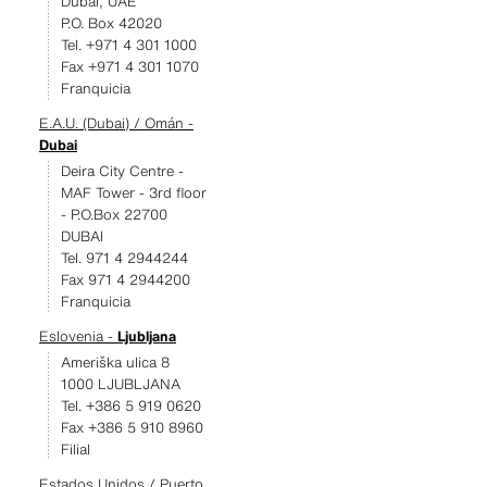
Dubai, UAE
P.O. Box 42020
Tel. +971 4 301 1000
Fax +971 4 301 1070
Franquicia
E.A.U. (Dubai) / Omán -
Dubai
Deira City Centre -
MAF Tower - 3rd floor
- P.O.Box 22700
DUBAI
Tel. 971 4 2944244
Fax 971 4 2944200
Franquicia
Eslovenia -
Ljubljana
Ameriška ulica 8
1000 LJUBLJANA
Tel. +386 5 919 0620
Fax +386 5 910 8960
Filial
Estados Unidos / Puerto