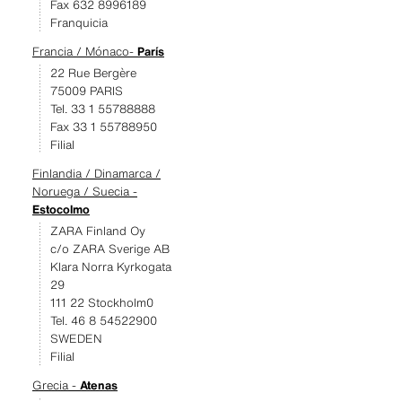
Fax 632 8996189
Franquicia
Francia / Mónaco-
París
22 Rue Bergère
75009 PARIS
Tel. 33 1 55788888
Fax 33 1 55788950
Filial
Finlandia / Dinamarca /
Noruega / Suecia -
Estocolmo
ZARA Finland Oy
c/o ZARA Sverige AB
Klara Norra Kyrkogata
29
111 22 Stockholm0
Tel. 46 8 54522900
SWEDEN
Filial
Grecia -
Atenas