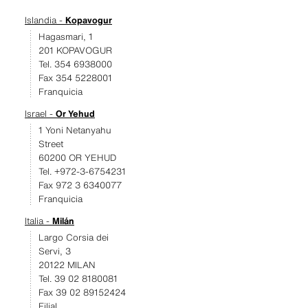
Islandia -
Kopavogur
Hagasmari, 1
201 KOPAVOGUR
Tel. 354 6938000
Fax 354 5228001
Franquicia
Israel -
Or Yehud
1 Yoni Netanyahu
Street
60200 OR YEHUD
Tel. +972-3-6754231
Fax 972 3 6340077
Franquicia
Italia -
Milán
Largo Corsia dei
Servi, 3
20122 MILAN
Tel. 39 02 8180081
Fax 39 02 89152424
Filial