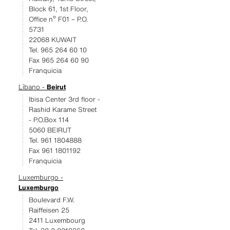
Block 61, 1st Floor,
Office nº F01 – P.O.
5731
22068 KUWAIT
Tel. 965 264 60 10
Fax 965 264 60 90
Franquicia
Líbano -
Beirut
Ibisa Center 3rd floor -
Rashid Karame Street
- P.O.Box 114
5060 BEIRUT
Tel. 961 1804888
Fax 961 1801192
Franquicia
Luxemburgo -
Luxemburgo
Boulevard F.W.
Raiffeisen 25
2411 Luxembourg