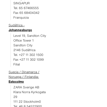
SINGAPUR
Tel. 65 67466555
Fax 65 68404342
Franquicia
Sudáfrica -
Johannesburgo
Level 19, Sandton City
Office Tower 1
Sandton City
2146 Sudáfrica
Tel. +27 11 302 1500
Fax +27 11 302 1099
Filial
Suecia / Dinamarca /
Noruega / Finlandia-
Estocolmo
ZARA Sverige AB
Klara Norra Kyrkogata
29
111 22 Stockholm0
Tel. 46 8 54522900