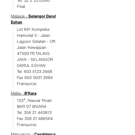
Tel. 32 2 2210260
Filial
Malasia -
Selangor Darul
Eshan
Lot 691 Kompleks
Hamodal 5 - Jalan
Lagoon Selatan - Off.
Jalan Kewajipan
47500 PETALING
JAVA - SELANGOR
DARUL ESHAN
Tel. 603 5123 2668
Fax 603 5631 2684
Franquicia
Malta -
B'Kara
133ª, Naxxar Road
BKR 07 B’KARA
Tel. 356 21 443813
Fax 356 21 486564
Franquicia
Marruecos -
Casablanca