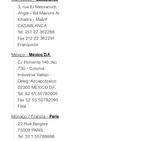
3, rue El Messaoudi,
Angle - Bd Massira Al
Khadra - Maârif
CASABLANCA
Tel. 212 22 362288
Fax 212 22 362291
Franquicia
México -
México D.F.
C/ Poniente 146, No
730 - Colonia
Industrial Vallejo -
Deleg. Azcapotzalco
02300 MEXICO D.F.
Tel. 52 55 50782000
Fax 52 55 50782095
Filial
Mónaco / Francia -
París
22 Rue Bergère
75009 PARIS
Tel. 33 1 55788888