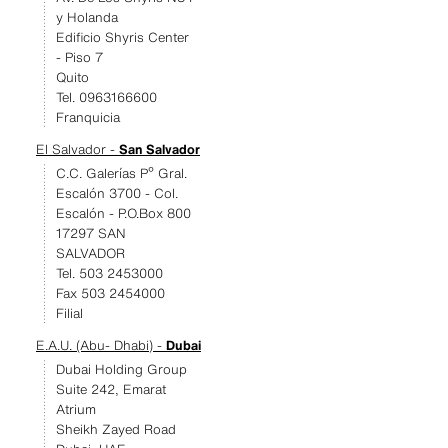
y Holanda
Edificio Shyris Center
- Piso 7
Quito
Tel. 0963166600
Franquicia
El Salvador -
San Salvador
C.C. Galerías Pº Gral.
Escalón 3700 - Col.
Escalón - P.O.Box 800
17297 SAN
SALVADOR
Tel. 503 2453000
Fax 503 2454000
Filial
E.A.U. (Abu- Dhabi) -
Dubai
Dubai Holding Group
Suite 242, Emarat
Atrium
Sheikh Zayed Road