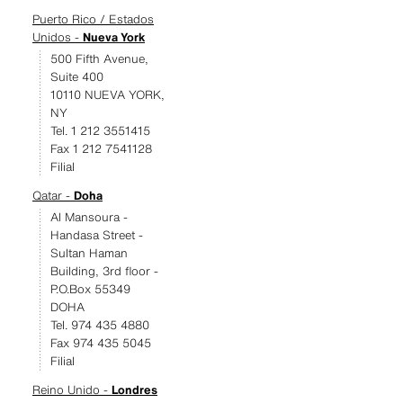
Puerto Rico / Estados
Unidos -
Nueva York
500 Fifth Avenue,
Suite 400
10110 NUEVA YORK,
NY
Tel. 1 212 3551415
Fax 1 212 7541128
Filial
Qatar -
Doha
Al Mansoura -
Handasa Street -
Sultan Haman
Building, 3rd floor -
P.O.Box 55349
DOHA
Tel. 974 435 4880
Fax 974 435 5045
Filial
Reino Unido -
Londres