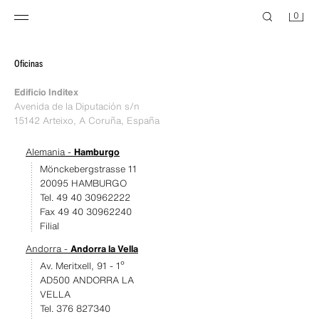
0
Oficinas
Edificio Inditex
Avenida de la Diputación s/n
15142 Arteixo, A Coruña, España
Alemania -
Hamburgo
Mönckebergstrasse 11
20095 HAMBURGO
Tel. 49 40 30962222
Fax 49 40 30962240
Filial
Andorra -
Andorra la Vella
Av. Meritxell, 91 - 1º
AD500 ANDORRA LA
VELLA
Tel. 376 827340