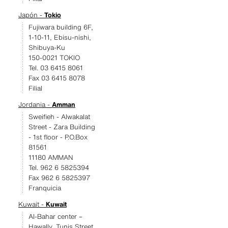
Japón -
Tokio
Fujiwara building 6F,
1-10-11, Ebisu-nishi,
Shibuya-Ku
150-0021 TOKIO
Tel. 03 6415 8061
Fax 03 6415 8078
Filial
Jordania -
Amman
Sweifieh - Alwakalat
Street - Zara Building
- 1st floor - P.O.Box
81561
11180 AMMAN
Tel. 962 6 5825394
Fax 962 6 5825397
Franquicia
Kuwait -
Kuwait
Al-Bahar center –
Hawally, Tunis Street,