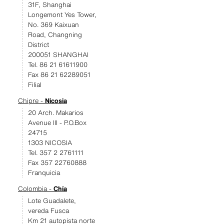
31F, Shanghai
Longemont Yes Tower,
No. 369 Kaixuan
Road, Changning
District
200051 SHANGHAI
Tel. 86 21 61611900
Fax 86 21 62289051
Filial
Chipre -
Nicosia
20 Arch. Makarios
Avenue III - P.O.Box
24715
1303 NICOSIA
Tel. 357 2 2761111
Fax 357 22760888
Franquicia
Colombia -
Chía
Lote Guadalete,
vereda Fusca
Km 21 autopista norte