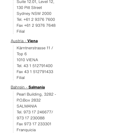
Suite 12.01, Level 12,
130 Pitt Street
Sydney NSW 2000
Tel. +61 2 9376 7600
Fax +61 2 9376 7648
Filial
Austria -
Viena
Kärntnerstrasse 11 /
Top 6
1010 VIENA
Tel. 43 1 512791400
Fax 43 1 512791433
Filial
Bahrein -
Salmania
Pearl Building, 3282 -
P.O.Box 2832
SALMANIA
Tel. 973 17 246677/
973 17 230088
Fax 973 17 233301
Franquicia