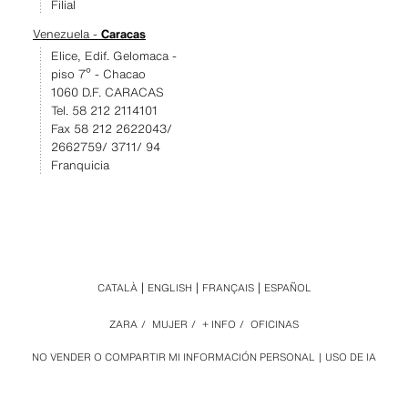
Filial
Venezuela -
Caracas
Elice, Edif. Gelomaca -
piso 7º - Chacao
1060 D.F. CARACAS
Tel. 58 212 2114101
Fax 58 212 2622043/
2662759/ 3711/ 94
Franquicia
CATALÀ
ENGLISH
FRANÇAIS
ESPAÑOL
ZARA
/
MUJER
/
+ INFO
/
OFICINAS
NO VENDER O COMPARTIR MI INFORMACIÓN PERSONAL
USO DE IA