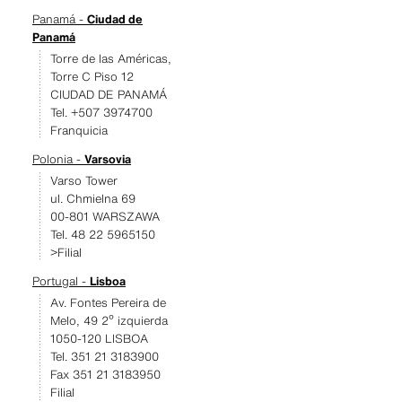
Panamá -
Ciudad de
Panamá
Torre de las Américas,
Torre C Piso 12
CIUDAD DE PANAMÁ
Tel. +507 3974700
Franquicia
Polonia -
Varsovia
Varso Tower
ul. Chmielna 69
00-801 WARSZAWA
Tel. 48 22 5965150
>Filial
Portugal -
Lisboa
Av. Fontes Pereira de
Melo, 49 2º izquierda
1050-120 LISBOA
Tel. 351 21 3183900
Fax 351 21 3183950
Filial