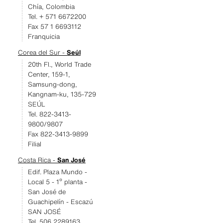
Chía, Colombia
Tel. + 571 6672200
Fax 57 1 6693112
Franquicia
Corea del Sur -
Seúl
20th Fl., World Trade
Center, 159-1,
Samsung-dong,
Kangnam-ku, 135-729
SEÚL
Tel. 822-3413-
9800/9807
Fax 822-3413-9899
Filial
Costa Rica -
San José
Edif. Plaza Mundo -
Local 5 - 1º planta -
San José de
Guachipelín - Escazú
SAN JOSÉ
Tel. 506 2289163