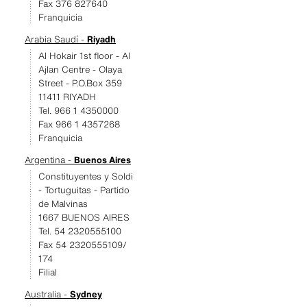
Fax 376 827640
Franquicia
Arabia Saudí -
Riyadh
Al Hokair 1st floor - Al
Ajlan Centre - Olaya
Street - P.O.Box 359
11411 RIYADH
Tel. 966 1 4350000
Fax 966 1 4357268
Franquicia
Argentina -
Buenos Aires
Constituyentes y Soldi
- Tortuguitas - Partido
de Malvinas
1667 BUENOS AIRES
Tel. 54 2320555100
Fax 54 2320555109/
174
Filial
Australia -
Sydney