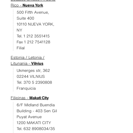
Rico -
Nueva York
500 Fifth Avenue,
Suite 400
10110 NUEVA YORK,
NY
Tel. 1 212 3551415
Fax 1 212 7541128
Filial
Estonia / Letonia /
Litunania -
Vilnius
Ukmerges str, 362
02244 VILNIUS
Tel. 370 5 2390808
Franquicia
Filipinas -
Makati City
6/F Midland Buendia
Building - 403 Sen Gil
Puyat Avenue
1200 MAKATI CITY
Tel. 632 8908034/35