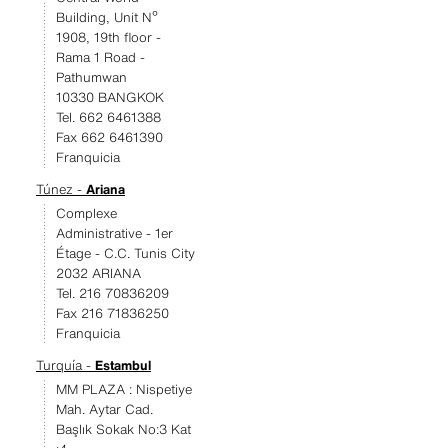
Building, Unit Nº
1908, 19th floor -
Rama 1 Road -
Pathumwan
10330 BANGKOK
Tel. 662 6461388
Fax 662 6461390
Franquicia
Túnez -
Ariana
Complexe
Administrative - 1er
Étage - C.C. Tunis City
2032 ARIANA
Tel. 216 70836209
Fax 216 71836250
Franquicia
Turquía -
Estambul
MM PLAZA : Nispetiye
Mah. Aytar Cad.
Başlık Sokak No:3 Kat