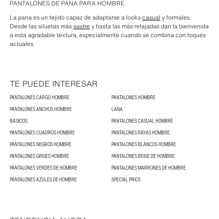
PANTALONES DE PANA PARA HOMBRE
La pana es un tejido capaz de adaptarse a looks
casual
y formales.
Desde las siluetas más
sastre
y hasta las más relajadas dan la bienvenida
a esta agradable textura, especialmente cuando se combina con toques
actuales.
TE PUEDE INTERESAR
PANTALONES CARGO HOMBRE
PANTALONES HOMBRE
PANTALONES ANCHOS HOMBRE
LANA
BÁSICOS
PANTALONES CASUAL HOMBRE
PANTALONES CUADROS HOMBRE
PANTALONES RAYAS HOMBRE
PANTALONES NEGROS HOMBRE
PANTALONES BLANCOS HOMBRE
PANTALONES GRISES HOMBRE
PANTALONES BEIGE DE HOMBRE
PANTALONES VERDES DE HOMBRE
PANTALONES MARRONES DE HOMBRE
PANTALONES AZULES DE HOMBRE
SPECIAL PRICE