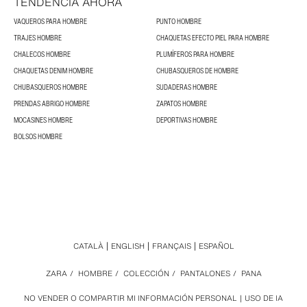
TENDENCIA AHORA
VAQUEROS PARA HOMBRE
PUNTO HOMBRE
TRAJES HOMBRE
CHAQUETAS EFECTO PIEL PARA HOMBRE
CHALECOS HOMBRE
PLUMÍFEROS PARA HOMBRE
CHAQUETAS DENIM HOMBRE
CHUBASQUEROS DE HOMBRE
CHUBASQUEROS HOMBRE
SUDADERAS HOMBRE
PRENDAS ABRIGO HOMBRE
ZAPATOS HOMBRE
MOCASINES HOMBRE
DEPORTIVAS HOMBRE
BOLSOS HOMBRE
CATALÀ
ENGLISH
FRANÇAIS
ESPAÑOL
ZARA
/
HOMBRE
/
COLECCIÓN
/
PANTALONES
/
PANA
NO VENDER O COMPARTIR MI INFORMACIÓN PERSONAL
USO DE IA