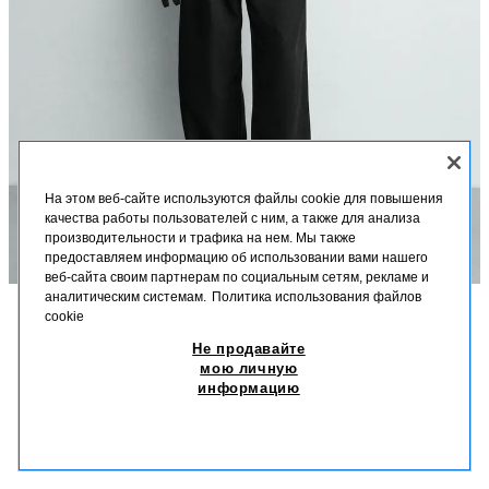
На этом веб-сайте используются файлы cookie для повышения
качества работы пользователей с ним, а также для анализа
производительности и трафика на нем. Мы также
предоставляем информацию об использовании вами нашего
веб-сайта своим партнерам по социальным сетям, рекламе и
аналитическим системам.
Политика использования файлов
cookie
ОПИСАНИЕ
СОСТАВ
МЕРКИ
Не продавайте
ФУТБОЛКА ИЗ ХЛОПКА И ЛЬНА С КРУГЛЫМ ВЫРЕЗОМ
мою личную
Высота модели: 188 cm
информацию
649 900 UZS
-66%
219 900 UZS
Футболка свободного кроя из смеси хлопка и льна. Круглый вырез с
219 
застежкой на кнопки спереди. Длинные рукава. Контрастная этикетка
ПОХОЖИЕ ТОВАРЫ
сзади.
НЕТ В НАЛИЧИИ
ЖЕЛТОВАТО-БЕЛЫЙ
6224/576/251