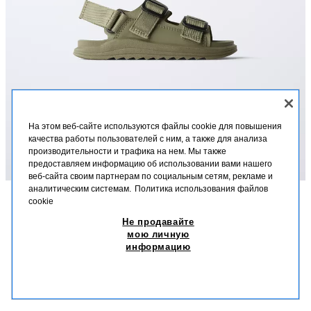
На этом веб-сайте используются файлы cookie для повышения
качества работы пользователей с ним, а также для анализа
производительности и трафика на нем. Мы также
предоставляем информацию об использовании вами нашего
веб-сайта своим партнерам по социальным сетям, рекламе и
аналитическим системам.
Политика использования файлов
cookie
ОПИСАНИЕ
СОСТАВ
МЕРКИ
Не продавайте
САНДАЛИИ С ПРЯЖКАМИ
мою личную
Сандалии с пряжками. Две пряжки на подъеме, ремешок на липучке
информацию
сзади. Резиновая подошва.
549 900 UZS
-27%
399 900 UZS
ЗЕЛЕНЫЙ ХАКИ
7617/730/032
399
ПОХОЖИЕ ТОВАРЫ
НЕТ В НАЛИЧИИ