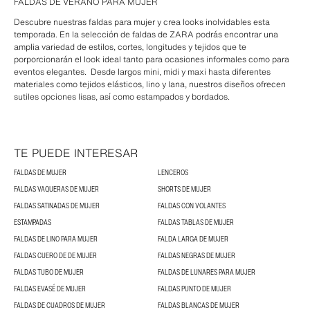
FALDAS DE VERANO PARA MUJER
Descubre nuestras faldas para mujer y crea looks inolvidables esta
temporada. En la selección de faldas de ZARA podrás encontrar una
amplia variedad de estilos, cortes, longitudes y tejidos que te
porporcionarán el look ideal tanto para ocasiones informales como para
eventos elegantes. Desde largos mini, midi y maxi hasta diferentes
materiales como tejidos elásticos, lino y lana, nuestros diseños ofrecen
sutiles opciones lisas, así como estampados y bordados.
TE PUEDE INTERESAR
FALDAS DE MUJER
LENCEROS
FALDAS VAQUERAS DE MUJER
SHORTS DE MUJER
FALDAS SATINADAS DE MUJER
FALDAS CON VOLANTES
ESTAMPADAS
FALDAS TABLAS DE MUJER
FALDAS DE LINO PARA MUJER
FALDA LARGA DE MUJER
FALDAS CUERO DE DE MUJER
FALDAS NEGRAS DE MUJER
FALDAS TUBO DE MUJER
FALDAS DE LUNARES PARA MUJER
FALDAS EVASÉ DE MUJER
FALDAS PUNTO DE MUJER
FALDAS DE CUADROS DE MUJER
FALDAS BLANCAS DE MUJER