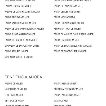
MINIFALDA MARRÓN DE MUJER
FALDA SEMILARGA BLANCA DE MUJER
FALDAS FLUIDAS DE MUJER
FALDA DE PANA PARA MUJER
FALDAS DE GANCHILLO PARA MUJER
FALDA LENCERA DE MUJER
FALDA GRIS PARA MUJER
FALDA MIDI SATINADA
FALDA VAQUERA MIDI DE MUJER
FALDA PLISADA NEGRA MUJER
FALDA DE CUERO MARRÓN PARA MUJER
MINIFALDA ROSA DE MUJER
FALDA PLISADA GRIS DE MUJER
FALDA BLANCA DE ENCAJE PARA MUJER
FALDA DE CUADROS PARA MUJER
FALDA FLARED DE MUJER
MINIFALDA DE ENCAJE PARA MUJER
FALDA DE ENCAJE NEGRA PARA MUJER
FALDA SÍMIL PIEL MUJER
FALDA DE ALGODÓN PARA MUJER
MINIFALDA VERDE DE MUJER
TENDENCIA AHORA
FALDAS DE MUJER
FALDAS MIDI DE MUJER
MINIFALDAS DE MUJER
FALDAS VAQUERAS DE MUJER
SHORTS DE MUJER
FALDA PANTALÓN DE MUJER
VESTIDOS DE FIESTA
VESTIDOS MIDI