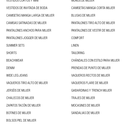
VESTIDOS CORTOS Y MINI
MONOS DE MUJER
VESTIDOS DE INVITADA DE BODA
CAMISETAS MANGA CORTA MUJER
CAMISETAS MANGA LARGA DE MUJER
BLUSAS DE MUJER
CAMISAS SATINADAS DE MUJER
PANTALONES TIRO ALTO DE MUJER
PANTALONES ANCHOS PARA MUJER
PANTALONES DE VESTIR DE MUJER
PANTALONES JOGGER DE MUJER
COMFORT
SUMMER SETS
LINEN
SHORTS
TAILORING
BEACHWEAR
CHÁNDALES CON ESTILO PARA MUJER
DENIM
PRENDAS DE PUNTO DE MUJER
WIDE LEG JEANS
VAQUEROS RECTOS DE MUJER
VAQUEROS TIRO ALTO DE MUJER
VAQUEROS FLARE DE MUJER
JERSÉIS DE MUJER
GABARDINAS Y TRENCH MUJER
CHALECOS DE MUJER
TRAJES DE MUJER
ZAPATOS TACÓN DE MUJER
MOCASINES DE MUJER
BOTINES DE MUJER
SANDALIAS DE MUJER
BOLSOS PIEL DE MUJER