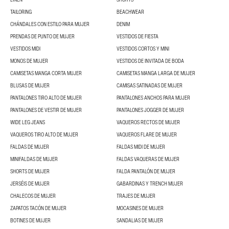
TAILORING
BEACHWEAR
CHÁNDALES CON ESTILO PARA MUJER
DENIM
PRENDAS DE PUNTO DE MUJER
VESTIDOS DE FIESTA
VESTIDOS MIDI
VESTIDOS CORTOS Y MINI
MONOS DE MUJER
VESTIDOS DE INVITADA DE BODA
CAMISETAS MANGA CORTA MUJER
CAMISETAS MANGA LARGA DE MUJER
BLUSAS DE MUJER
CAMISAS SATINADAS DE MUJER
PANTALONES TIRO ALTO DE MUJER
PANTALONES ANCHOS PARA MUJER
PANTALONES DE VESTIR DE MUJER
PANTALONES JOGGER DE MUJER
WIDE LEG JEANS
VAQUEROS RECTOS DE MUJER
VAQUEROS TIRO ALTO DE MUJER
VAQUEROS FLARE DE MUJER
FALDAS DE MUJER
FALDAS MIDI DE MUJER
MINIFALDAS DE MUJER
FALDAS VAQUERAS DE MUJER
SHORTS DE MUJER
FALDA PANTALÓN DE MUJER
JERSÉIS DE MUJER
GABARDINAS Y TRENCH MUJER
CHALECOS DE MUJER
TRAJES DE MUJER
ZAPATOS TACÓN DE MUJER
MOCASINES DE MUJER
BOTINES DE MUJER
SANDALIAS DE MUJER