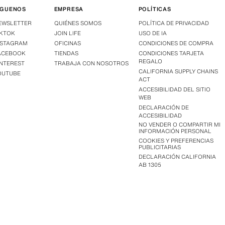
ÍGUENOS
EMPRESA
POLÍTICAS
EWSLETTER
QUIÉNES SOMOS
POLÍTICA DE PRIVACIDAD
IKTOK
JOIN LIFE
USO DE IA
NSTAGRAM
OFICINAS
CONDICIONES DE COMPRA
ACEBOOK
TIENDAS
CONDICIONES TARJETA
REGALO
INTEREST
TRABAJA CON NOSOTROS
CALIFORNIA SUPPLY CHAINS
OUTUBE
ACT
ACCESIBILIDAD DEL SITIO
WEB
DECLARACIÓN DE
ACCESIBILIDAD
NO VENDER O COMPARTIR MI
INFORMACIÓN PERSONAL
COOKIES Y PREFERENCIAS
PUBLICITARIAS
DECLARACIÓN CALIFORNIA
AB 1305