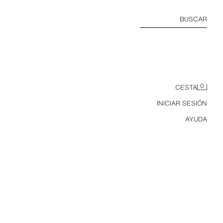
BUSCAR
0
CESTA
INICIAR SESIÓN
AYUDA
POLO COLOR BLOCK USA 94 FIFA WORLD CUP™ FIFA CLASSICS