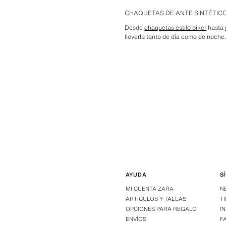
CHAQUETAS DE ANTE SINTÉTIC
Desde
chaquetas estilo biker
hasta
llevarla tanto de día como de noche
AYUDA
S
MI CUENTA ZARA
N
ARTÍCULOS Y TALLAS
T
OPCIONES PARA REGALO
I
ENVÍOS
F