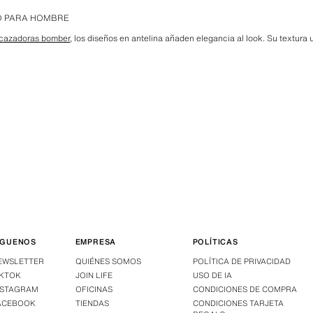
O PARA HOMBRE
cazadoras bomber
, los diseños en antelina añaden elegancia al look. Su textura 
.
ÍGUENOS
EMPRESA
POLÍTICAS
EWSLETTER
QUIÉNES SOMOS
POLÍTICA DE PRIVACIDAD
IKTOK
JOIN LIFE
USO DE IA
NSTAGRAM
OFICINAS
CONDICIONES DE COMPRA
ACEBOOK
TIENDAS
CONDICIONES TARJETA