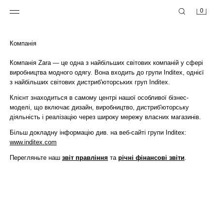
0
Компанія
Компанія Zara — це одна з найбільших світових компаній у сфері
виробництва модного одягу. Вона входить до групи Inditex, однієї
з найбільших світових дистриб'юторських груп Inditex.
Клієнт знаходиться в самому центрі нашої особливої бізнес-
моделі, що включає дизайн, виробництво, дистриб'юторську
діяльність і реалізацію через широку мережу власних магазинів.
Більш докладну інформацію див. на веб-сайті групи Inditex:
www.inditex.com
Перегляньте наш
звіт правління
та
річні фінансові звіти
.