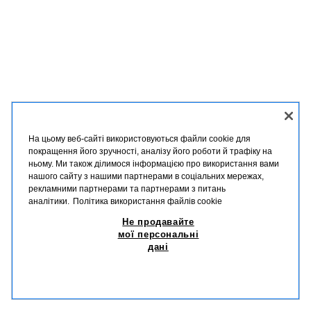
На цьому веб-сайті використовуються файли cookie для
покращення його зручності, аналізу його роботи й трафіку на
ньому. Ми також ділимося інформацією про використання вами
нашого сайту з нашими партнерами в соціальних мережах,
рекламними партнерами та партнерами з питань
УКРАЇНСЬКА
ENGLISH
аналітики.
Політика використання файлів cookie
Не продавайте
ZARA
/
ЖІНКИ
/
+ INFO
/
КОМПАНІЯ
мої персональні
дані
НЕ ПРОДАВАЙТЕ МОЇ ПЕРСОНАЛЬНІ ДАНІ
ВИКОРИСТАННЯ ШІ