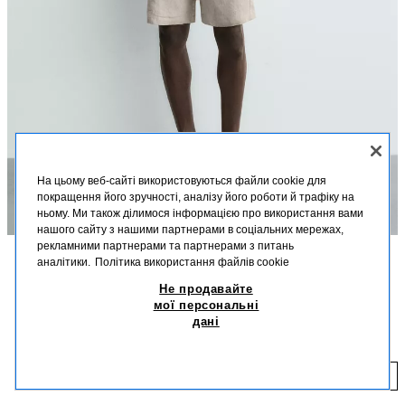
На цьому веб-сайті використовуються файли cookie для
покращення його зручності, аналізу його роботи й трафіку на
ньому. Ми також ділимося інформацією про використання вами
нашого сайту з нашими партнерами в соціальних мережах,
рекламними партнерами та партнерами з питань
аналітики.
Політика використання файлів cookie
ОПИС
КОЛІР
СКЛАД
РОЗМІРИ
Не продавайте
мої персональні
Зріст моделі: 188 cm
ШОРТИ RELAXED FIT ЗІ 100%-ГО ЛЬОНУ
+5
дані
1 599,00 UAH
Лляні шорти вільного крою з еластичним поясом і шнурками для
регулювання. Кишені спереду та накладна кишеня ззаду.
1 
СВІТЛО-БЕЖЕВИЙ
5070/903/052
ДОДАТИ