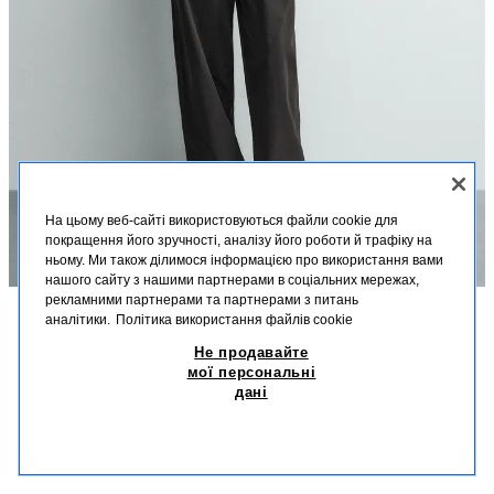
На цьому веб-сайті використовуються файли cookie для
покращення його зручності, аналізу його роботи й трафіку на
ньому. Ми також ділимося інформацією про використання вами
нашого сайту з нашими партнерами в соціальних мережах,
рекламними партнерами та партнерами з питань
аналітики.
Політика використання файлів cookie
ОПИС
СКЛАД
РОЗМІРИ
Не продавайте
ШКІРЯНА КУРТКА AARON LEVINE X ZARA
мої персональні
Зріст моделі: 188 cm
дані
8 599,00 UAH
-67%
2 799,00 UAH
Куртка стандартного крою з наппаної шкіри. Сорочковий комір і довгі
2 79
рукави з манжетами на ґудзиках. Кишені на блискавці внизу та кишеня
СХОЖІ ТОВАРИ
всередині. Застібається на двосторонню блискавку спереду.
НЕМАЄ В НАЯВНОСТІ
ЧОРНИЙ
5388/602/800