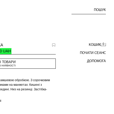
ПОШУК
0
КА
КОШИК
00 UAH
ПОЧАТИ СЕАНС
ДОПОМОГА
І ТОВАРИ
В НАЯВНОСТІ
 замшевою обробкою. З сорочковим
зиками на манжетах. Кишені з
едині. Низ на резинці. Застібка-
кою на кнопках.
І