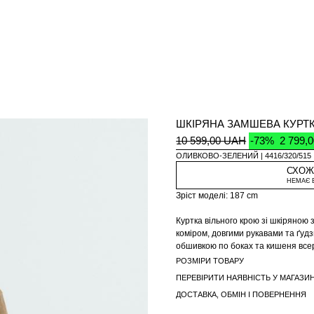
ШКІРЯНА ЗАМШЕВА КУРТ
10 599,00 UAH
-73%
2 799,
ОЛИВКОВО-ЗЕЛЕНИЙ
4416/320/515
СХОЖ
НЕМАЄ 
Зріст моделі: 187 cm
Куртка вільного крою зі шкіряною
коміром, довгими рукавами та ґуд
обшивкою по боках та кишеня всер
блискавка спереду прихована план
РОЗМІРИ ТОВАРУ
ПЕРЕВІРИТИ НАЯВНІСТЬ У МАГАЗИН
ДОСТАВКА, ОБМІН І ПОВЕРНЕННЯ