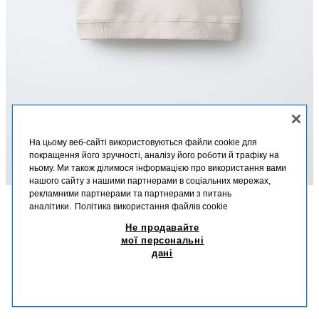
На цьому веб-сайті використовуються файли cookie для
покращення його зручності, аналізу його роботи й трафіку на
ньому. Ми також ділимося інформацією про використання вами
нашого сайту з нашими партнерами в соціальних мережах,
рекламними партнерами та партнерами з питань
аналітики.
Політика використання файлів cookie
ОПИС
СКЛАД
РОЗМІРИ
Не продавайте
ФУТБОЛКА З НАЧОСОМ
мої персональні
Футболка з круглим коміром та короткими рукавами. Текстовий принт
дані
на грудях.
579,00 UAH
-55%
259,00 UAH
ПІСОЧНИЙ/ГЛИНЯСТИЙ
0039/641/081
259
СХОЖІ ТОВАРИ
НЕМАЄ В НАЯВНОСТІ