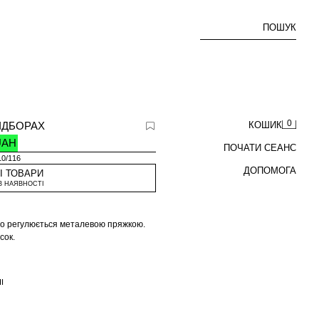
ПОШУК
0
ПІДБОРАХ
КОШИК
UAH
ПОЧАТИ СЕАНС
10/116
ДОПОМОГА
І ТОВАРИ
В НАЯВНОСТІ
 що регулюється металевою пряжкою.
сок.
І