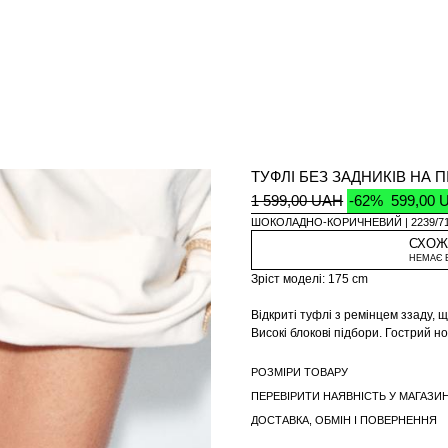
ТУФЛІ БЕЗ ЗАДНИКІВ НА 
1 599,00 UAH
-62%
599,00 
ШОКОЛАДНО-КОРИЧНЕВИЙ
2239/7
СХОЖ
НЕМАЄ 
Зріст моделі: 175 cm
Відкриті туфлі з ремінцем ззаду,
Високі блокові підбори. Гострий но
Висота підборів: 7,5 см
РОЗМІРИ ТОВАРУ
ПЕРЕВІРИТИ НАЯВНІСТЬ У МАГАЗИН
ДОСТАВКА, ОБМІН І ПОВЕРНЕННЯ