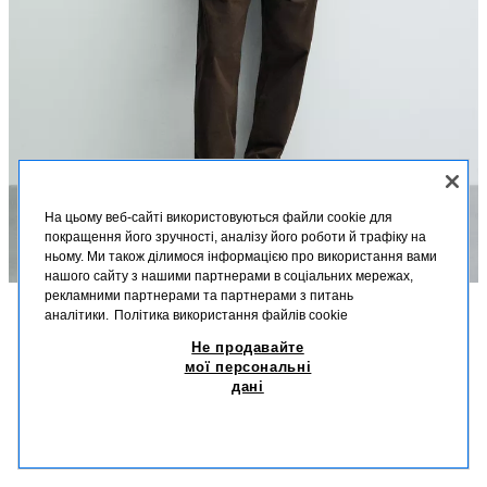
На цьому веб-сайті використовуються файли cookie для
покращення його зручності, аналізу його роботи й трафіку на
ньому. Ми також ділимося інформацією про використання вами
нашого сайту з нашими партнерами в соціальних мережах,
рекламними партнерами та партнерами з питань
аналітики.
Політика використання файлів cookie
ОПИС
СКЛАД
РОЗМІРИ
Не продавайте
ТРИКОТАЖНИЙ СВЕТР З ПЕРЛАМУТРОВИМ
ПЕРЕПЛЕТЕННЯМ
мої персональні
Зріст моделі: 188 cm
дані
1 599,00 UAH
-68%
499,00 UAH
Трикотажний светр вільного крою з бавовняної пряжі. Круглий виріз
499
горловини та довгі рукави. Оздоблення в рубчик.
СХОЖІ ТОВАРИ
НОРКОВО-ГЛИНЯСТИЙ
3284/331/722
НЕМАЄ В НАЯВНОСТІ