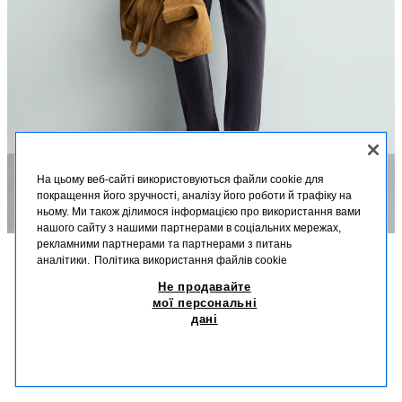
На цьому веб-сайті використовуються файли cookie для
покращення його зручності, аналізу його роботи й трафіку на
ньому. Ми також ділимося інформацією про використання вами
нашого сайту з нашими партнерами в соціальних мережах,
рекламними партнерами та партнерами з питань
аналітики.
Політика використання файлів cookie
ОПИС
СКЛАД
РОЗМІРИ
Не продавайте
ТРИКОТАЖНА СОРОЧКА-ПОЛО RELAXED FIT
мої персональні
Зріст моделі: 188 cm
дані
1 899,00 UAH
-78%
399,00 UAH
Трикотажна сорочка-поло вільного крою з бавовни та льону. Класичний
399
комір з розрізом спереду. Короткі рукави. Окантовка в рубчик по краях.
СХОЖІ ТОВАРИ
СІРИЙ
2142/408/802
НЕМАЄ В НАЯВНОСТІ